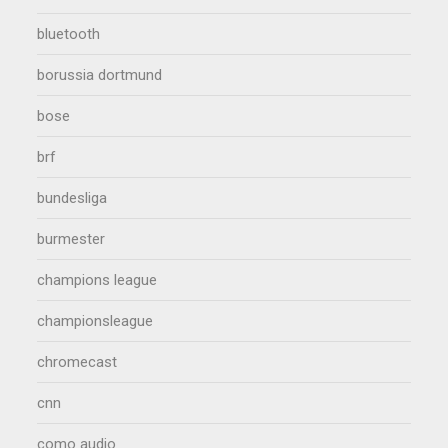
bluetooth
borussia dortmund
bose
brf
bundesliga
burmester
champions league
championsleague
chromecast
cnn
como audio