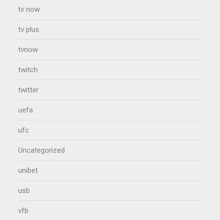
tv now
tv plus
tvnow
twitch
twitter
uefa
ufc
Uncategorized
unibet
usb
vfb