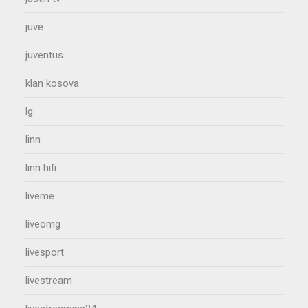
juve
juventus
klan kosova
lg
linn
linn hifi
liveme
liveomg
livesport
livestream