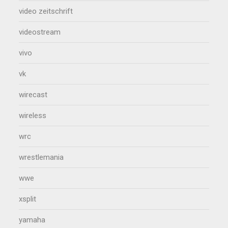
video zeitschrift
videostream
vivo
vk
wirecast
wireless
wrc
wrestlemania
wwe
xsplit
yamaha