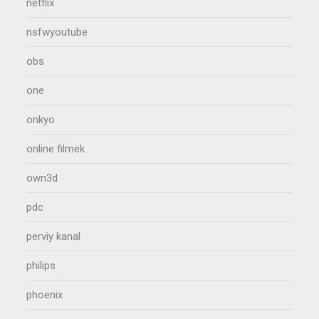
netflix
nsfwyoutube
obs
one
onkyo
online filmek
own3d
pdc
perviy kanal
philips
phoenix