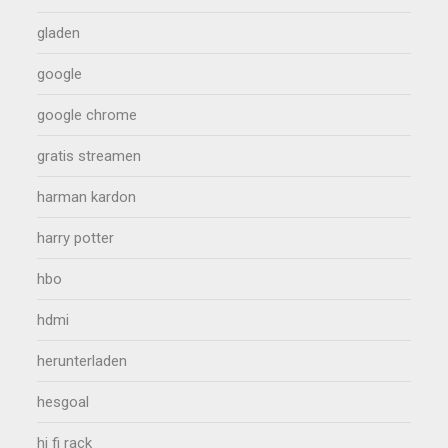
gladen
google
google chrome
gratis streamen
harman kardon
harry potter
hbo
hdmi
herunterladen
hesgoal
hi fi rack