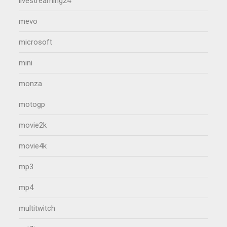
livestreaming24
mevo
microsoft
mini
monza
motogp
movie2k
movie4k
mp3
mp4
multitwitch