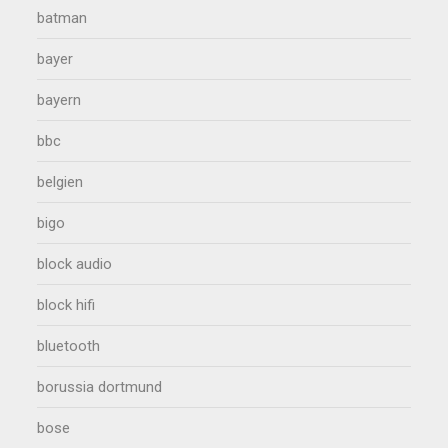
batman
bayer
bayern
bbc
belgien
bigo
block audio
block hifi
bluetooth
borussia dortmund
bose