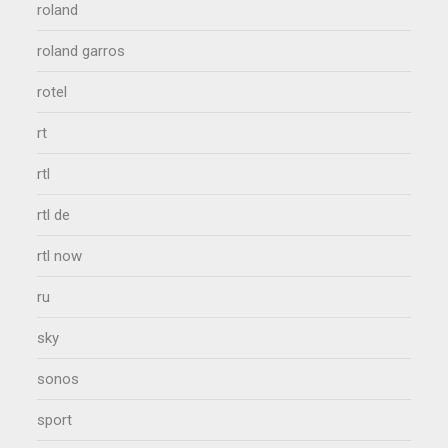
roland
roland garros
rotel
rt
rtl
rtl de
rtl now
ru
sky
sonos
sport