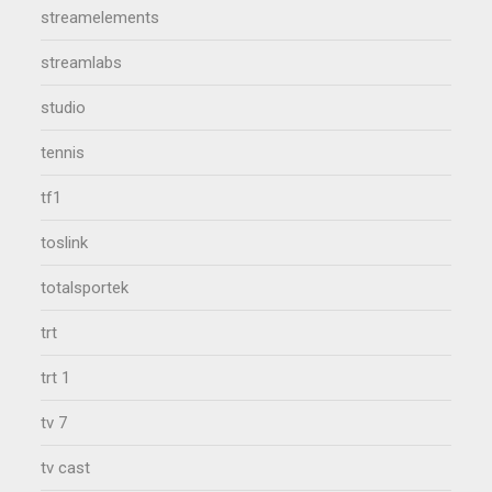
streamelements
streamlabs
studio
tennis
tf1
toslink
totalsportek
trt
trt 1
tv 7
tv cast