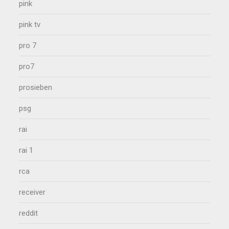
pink
pink tv
pro 7
pro7
prosieben
psg
rai
rai 1
rca
receiver
reddit