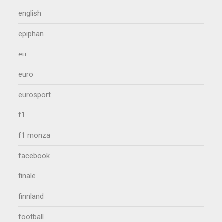
english
epiphan
eu
euro
eurosport
f1
f1 monza
facebook
finale
finnland
football