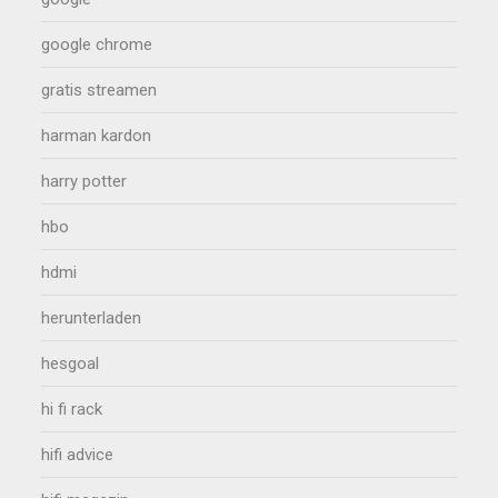
google chrome
gratis streamen
harman kardon
harry potter
hbo
hdmi
herunterladen
hesgoal
hi fi rack
hifi advice