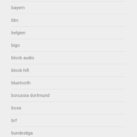
bayern
bbc
belgien
bigo
block audio
block hifi
bluetooth
borussia dortmund
bose
brf
bundesliga