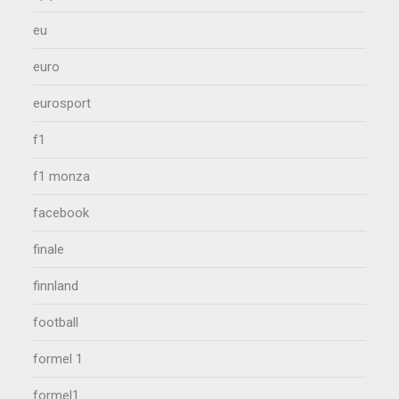
eu
euro
eurosport
f1
f1 monza
facebook
finale
finnland
football
formel 1
formel1