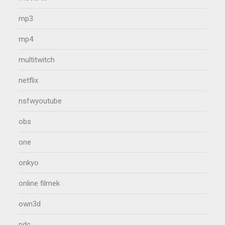
mp3
mp4
multitwitch
netflix
nsfwyoutube
obs
one
onkyo
online filmek
own3d
pdc