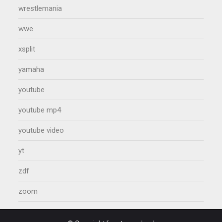
wrestlemania
wwe
xsplit
yamaha
youtube
youtube mp4
youtube video
yt
zdf
zoom