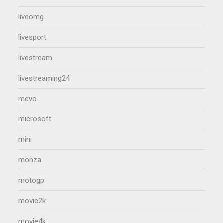
liveomg
livesport
livestream
livestreaming24
mevo
microsoft
mini
monza
motogp
movie2k
movie4k