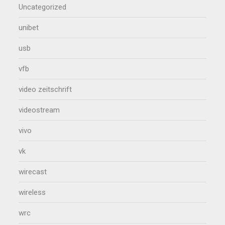
Uncategorized
unibet
usb
vfb
video zeitschrift
videostream
vivo
vk
wirecast
wireless
wrc