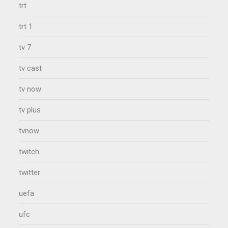
trt
trt 1
tv 7
tv cast
tv now
tv plus
tvnow
twitch
twitter
uefa
ufc