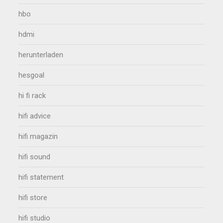
hbo
hdmi
herunterladen
hesgoal
hi fi rack
hifi advice
hifi magazin
hifi sound
hifi statement
hifi store
hifi studio