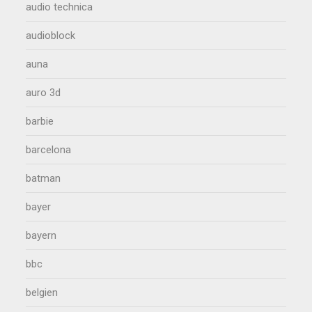
audio technica
audioblock
auna
auro 3d
barbie
barcelona
batman
bayer
bayern
bbc
belgien