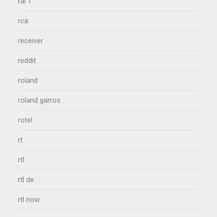
rai 1
rca
receiver
reddit
roland
roland garros
rotel
rt
rtl
rtl de
rtl now