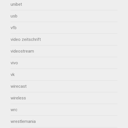
unibet
usb
vfb
video zeitschrift
videostream
vivo
vk
wirecast
wireless
wrc
wrestlemania