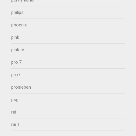
perviy kanal
philips
phoenix
pink
pink tv
pro 7
pro7
prosieben
psg
rai
rai 1