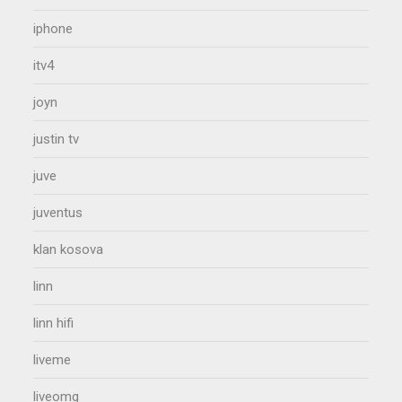
iphone
itv4
joyn
justin tv
juve
juventus
klan kosova
linn
linn hifi
liveme
liveomg