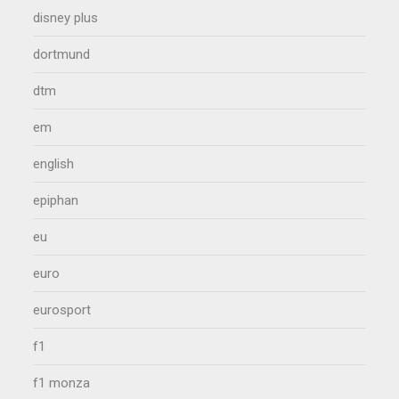
disney plus
dortmund
dtm
em
english
epiphan
eu
euro
eurosport
f1
f1 monza