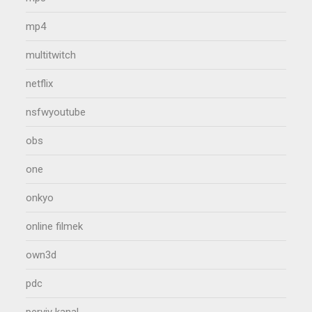
mp4
multitwitch
netflix
nsfwyoutube
obs
one
onkyo
online filmek
own3d
pdc