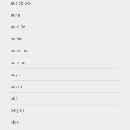
audioblock
auna
auro 3d
barbie
barcelona
batman
bayer
bayern
bbc
belgien
bigo