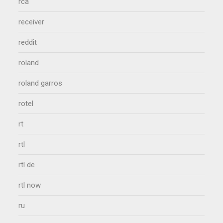
rca
receiver
reddit
roland
roland garros
rotel
rt
rtl
rtl de
rtl now
ru