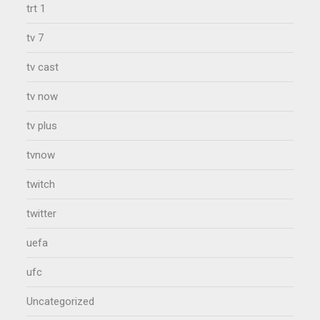
trt 1
tv 7
tv cast
tv now
tv plus
tvnow
twitch
twitter
uefa
ufc
Uncategorized