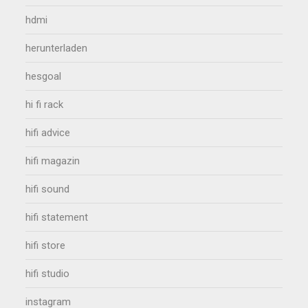
hdmi
herunterladen
hesgoal
hi fi rack
hifi advice
hifi magazin
hifi sound
hifi statement
hifi store
hifi studio
instagram