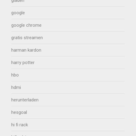
gladen
google
google chrome
gratis streamen
harman kardon
harry potter
hbo
hdmi
herunterladen
hesgoal
hi fi rack