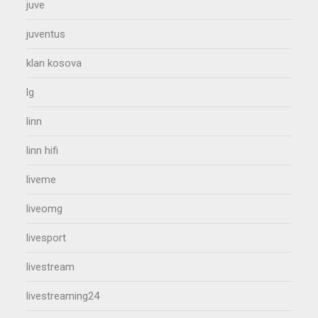
juve
juventus
klan kosova
lg
linn
linn hifi
liveme
liveomg
livesport
livestream
livestreaming24