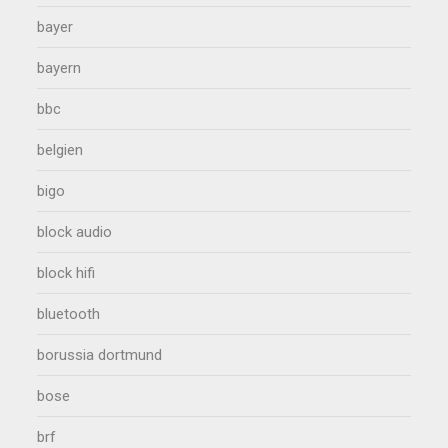
bayer
bayern
bbc
belgien
bigo
block audio
block hifi
bluetooth
borussia dortmund
bose
brf