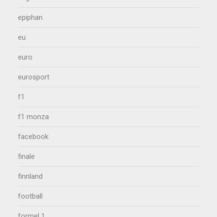
epiphan
eu
euro
eurosport
f1
f1 monza
facebook
finale
finnland
football
formel 1