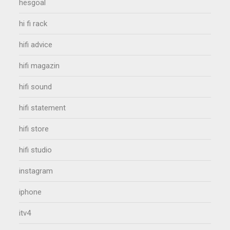
hesgoal
hi fi rack
hifi advice
hifi magazin
hifi sound
hifi statement
hifi store
hifi studio
instagram
iphone
itv4