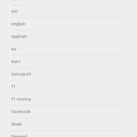
em
english
epiphan
eu
euro
eurosport
f1
f1 monza
facebook
finale
finnland