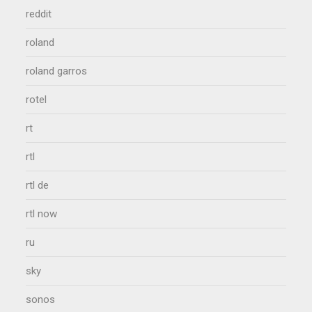
reddit
roland
roland garros
rotel
rt
rtl
rtl de
rtl now
ru
sky
sonos