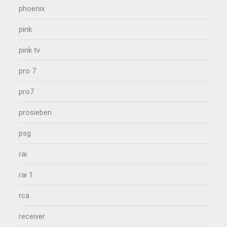
phoenix
pink
pink tv
pro 7
pro7
prosieben
psg
rai
rai 1
rca
receiver