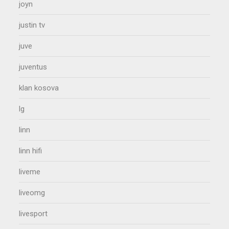
joyn
justin tv
juve
juventus
klan kosova
lg
linn
linn hifi
liveme
liveomg
livesport