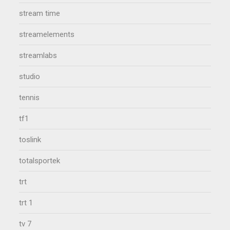
stream time
streamelements
streamlabs
studio
tennis
tf1
toslink
totalsportek
trt
trt 1
tv 7