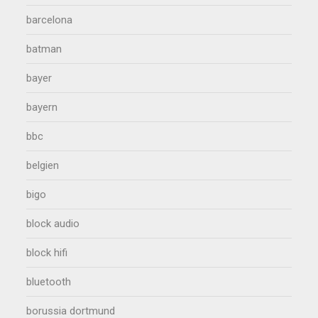
barcelona
batman
bayer
bayern
bbc
belgien
bigo
block audio
block hifi
bluetooth
borussia dortmund