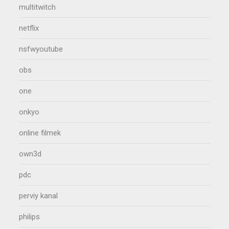
multitwitch
netflix
nsfwyoutube
obs
one
onkyo
online filmek
own3d
pdc
perviy kanal
philips