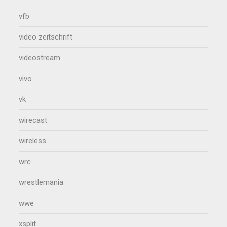
vfb
video zeitschrift
videostream
vivo
vk
wirecast
wireless
wrc
wrestlemania
wwe
xsplit