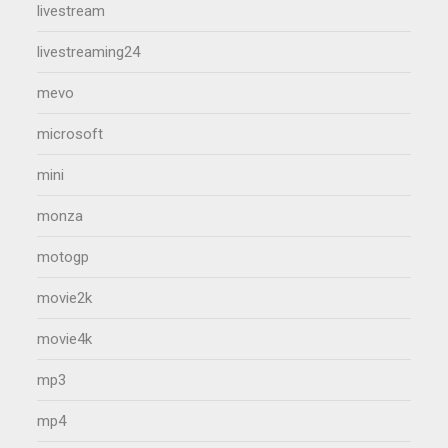
livestream
livestreaming24
mevo
microsoft
mini
monza
motogp
movie2k
movie4k
mp3
mp4