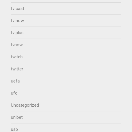
tv cast
tv now
tv plus
tvnow
twitch
twitter
uefa
ufc
Uncategorized
unibet
usb