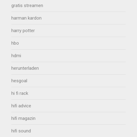
gratis streamen
harman kardon
harry potter
hbo
hdmi
herunterladen
hesgoal
hi fi rack
hifi advice
hifi magazin
hifi sound