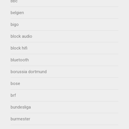
bbc
belgien
bigo
block audio
block hifi
bluetooth
borussia dortmund
bose
brf
bundesliga
burmester