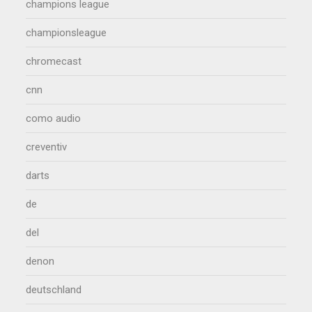
champions league
championsleague
chromecast
cnn
como audio
creventiv
darts
de
del
denon
deutschland