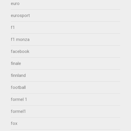
euro
eurosport
f1
f1 monza
facebook
finale
finnland
football
formel 1
formel1
fox