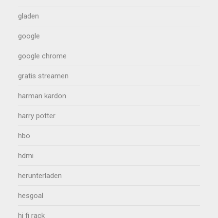
gladen
google
google chrome
gratis streamen
harman kardon
harry potter
hbo
hdmi
herunterladen
hesgoal
hi fi rack