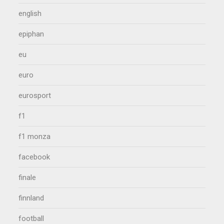
english
epiphan
eu
euro
eurosport
f1
f1 monza
facebook
finale
finnland
football