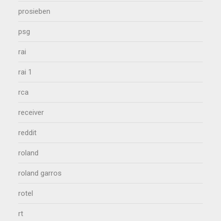
prosieben
psg
rai
rai 1
rca
receiver
reddit
roland
roland garros
rotel
rt