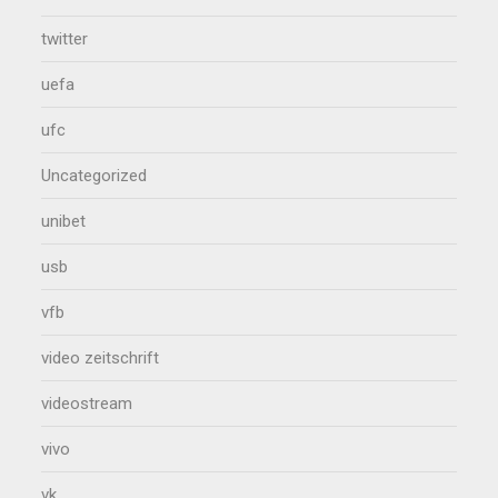
twitter
uefa
ufc
Uncategorized
unibet
usb
vfb
video zeitschrift
videostream
vivo
vk