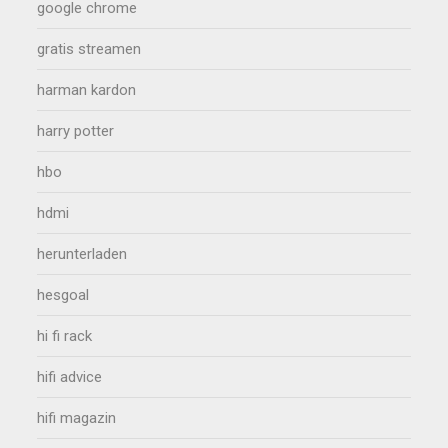
google chrome
gratis streamen
harman kardon
harry potter
hbo
hdmi
herunterladen
hesgoal
hi fi rack
hifi advice
hifi magazin