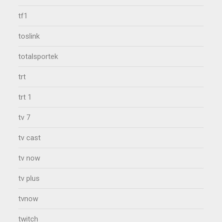
tf1
toslink
totalsportek
trt
trt 1
tv 7
tv cast
tv now
tv plus
tvnow
twitch