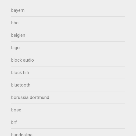
bayern
bbc
belgien
bigo
block audio
block hifi
bluetooth
borussia dortmund
bose
brf
bundesliga