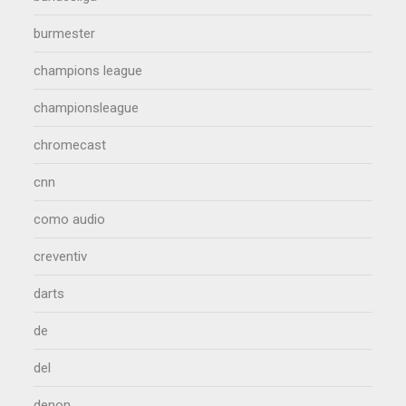
burmester
champions league
championsleague
chromecast
cnn
como audio
creventiv
darts
de
del
denon