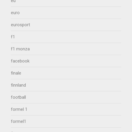
eu
euro
eurosport
f1
f1 monza
facebook
finale
finnland
football
formel 1
formel1