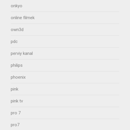
onkyo
online filmek
own3d
pdc
perviy kanal
philips
phoenix
pink
pink tv
pro 7
pro7