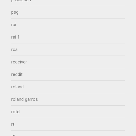
psg
rai
rai 1
rca
receiver
reddit
roland
roland garros
rotel
rt