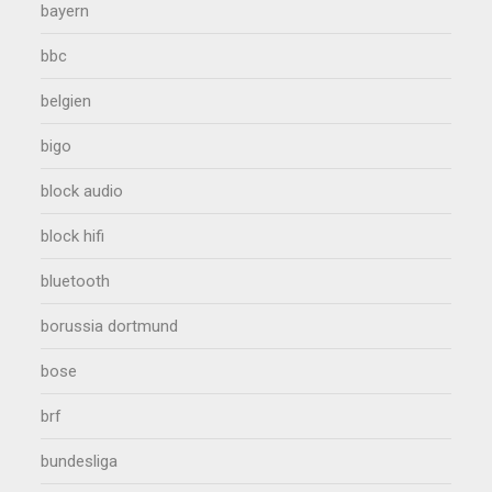
bayern
bbc
belgien
bigo
block audio
block hifi
bluetooth
borussia dortmund
bose
brf
bundesliga