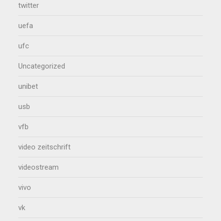
twitter
uefa
ufc
Uncategorized
unibet
usb
vfb
video zeitschrift
videostream
vivo
vk