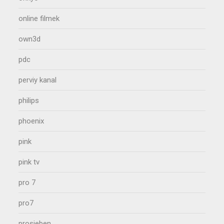
online filmek
own3d
pdc
perviy kanal
philips
phoenix
pink
pink tv
pro 7
pro7
prosieben