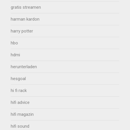
gratis streamen
harman kardon
harry potter
hbo
hdmi
herunterladen
hesgoal
hi fi rack
hifi advice
hifi magazin
hifi sound