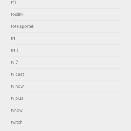
tf1
toslink
totalsportek
trt
trt 1
tv 7
tv cast
tv now
tv plus
tvnow
twitch