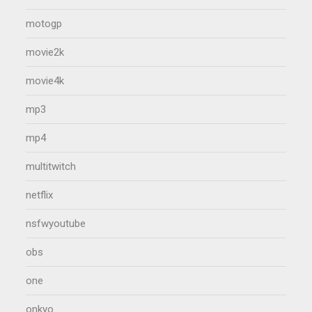
motogp
movie2k
movie4k
mp3
mp4
multitwitch
netflix
nsfwyoutube
obs
one
onkyo