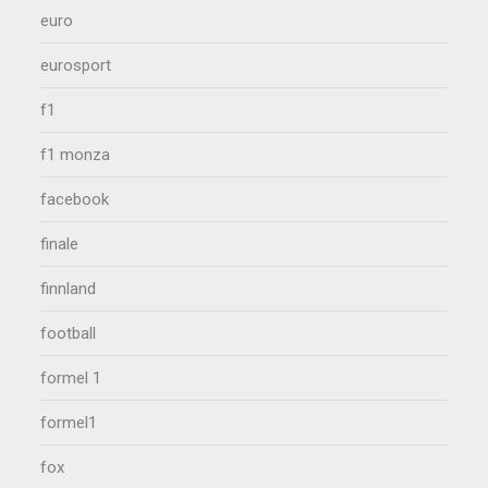
euro
eurosport
f1
f1 monza
facebook
finale
finnland
football
formel 1
formel1
fox