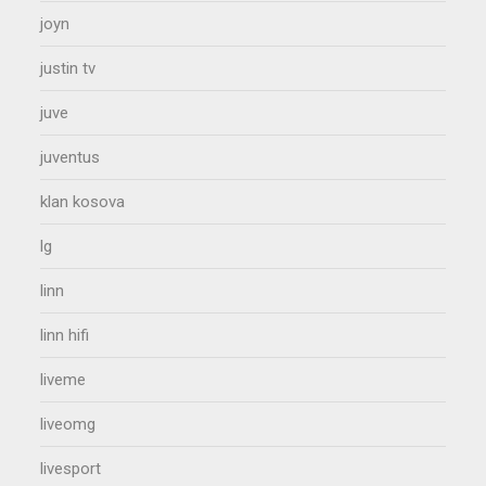
joyn
justin tv
juve
juventus
klan kosova
lg
linn
linn hifi
liveme
liveomg
livesport