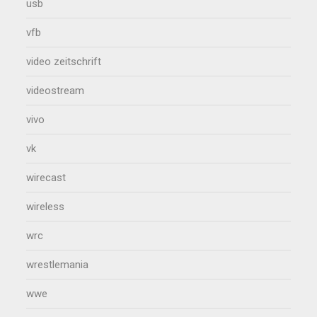
usb
vfb
video zeitschrift
videostream
vivo
vk
wirecast
wireless
wrc
wrestlemania
wwe