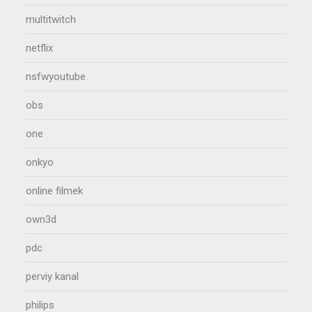
multitwitch
netflix
nsfwyoutube
obs
one
onkyo
online filmek
own3d
pdc
perviy kanal
philips