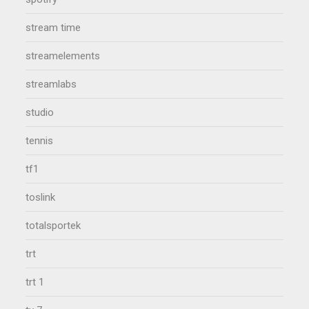
stream time
streamelements
streamlabs
studio
tennis
tf1
toslink
totalsportek
trt
trt 1