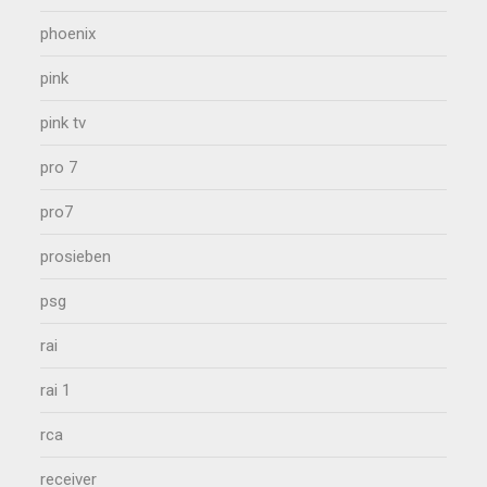
phoenix
pink
pink tv
pro 7
pro7
prosieben
psg
rai
rai 1
rca
receiver