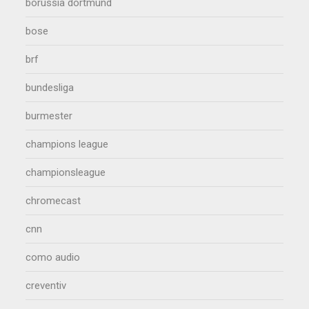
borussia dortmund
bose
brf
bundesliga
burmester
champions league
championsleague
chromecast
cnn
como audio
creventiv