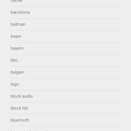
barbie
barcelona
batman
bayer
bayern
bbc
belgien
bigo
block audio
block hifi
bluetooth