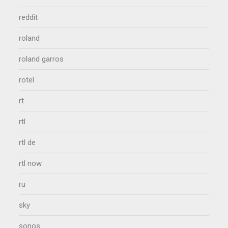
reddit
roland
roland garros
rotel
rt
rtl
rtl de
rtl now
ru
sky
sonos