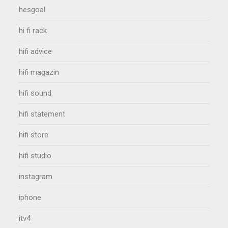
hesgoal
hi fi rack
hifi advice
hifi magazin
hifi sound
hifi statement
hifi store
hifi studio
instagram
iphone
itv4