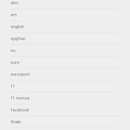
dtm
em
english
epiphan
eu
euro
eurosport
f1
f1 monza
facebook
finale