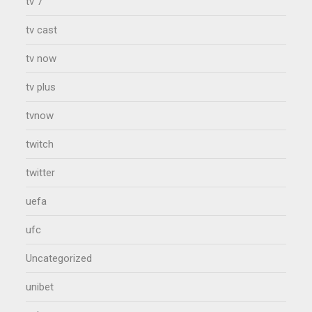
tv 7
tv cast
tv now
tv plus
tvnow
twitch
twitter
uefa
ufc
Uncategorized
unibet