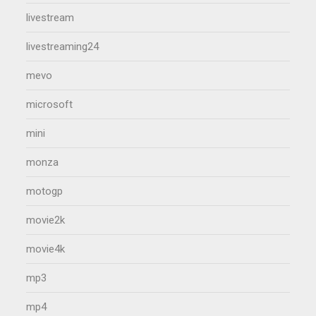
livestream
livestreaming24
mevo
microsoft
mini
monza
motogp
movie2k
movie4k
mp3
mp4