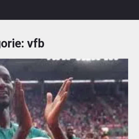
orie:
vfb