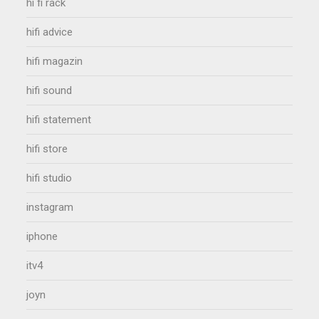
hi fi rack
hifi advice
hifi magazin
hifi sound
hifi statement
hifi store
hifi studio
instagram
iphone
itv4
joyn