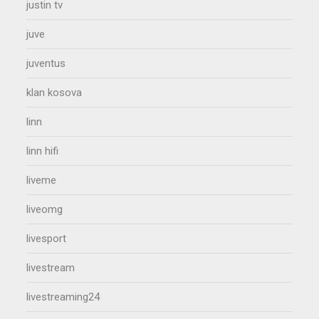
justin tv
juve
juventus
klan kosova
linn
linn hifi
liveme
liveomg
livesport
livestream
livestreaming24