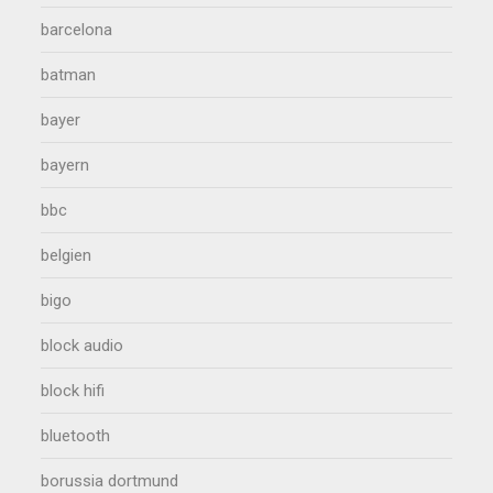
barcelona
batman
bayer
bayern
bbc
belgien
bigo
block audio
block hifi
bluetooth
borussia dortmund