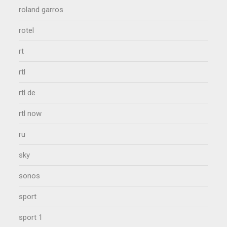
roland garros
rotel
rt
rtl
rtl de
rtl now
ru
sky
sonos
sport
sport 1