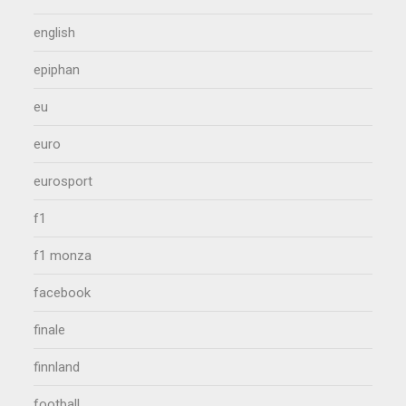
english
epiphan
eu
euro
eurosport
f1
f1 monza
facebook
finale
finnland
football