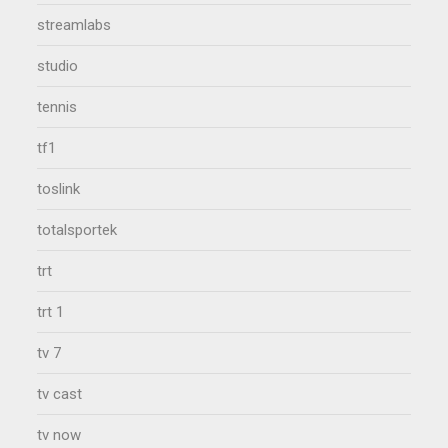
streamlabs
studio
tennis
tf1
toslink
totalsportek
trt
trt 1
tv 7
tv cast
tv now