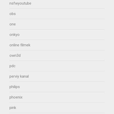
nsfwyoutube
obs
one
onkyo
online filmek
own3d
pdc
perviy kanal
philips
phoenix
pink