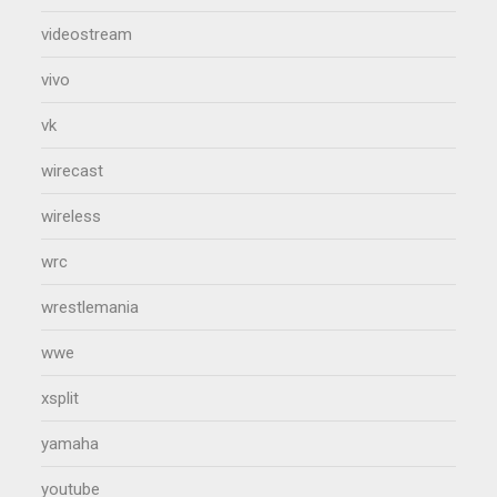
videostream
vivo
vk
wirecast
wireless
wrc
wrestlemania
wwe
xsplit
yamaha
youtube