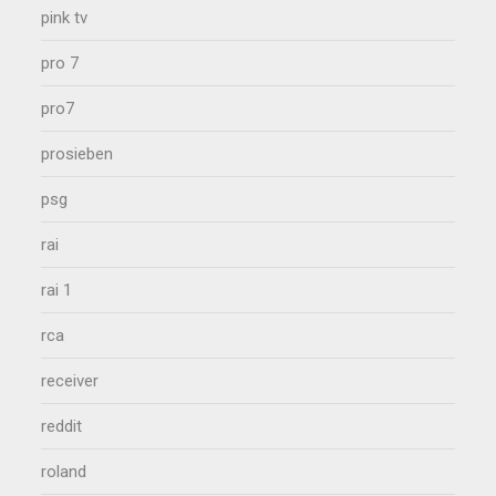
pink tv
pro 7
pro7
prosieben
psg
rai
rai 1
rca
receiver
reddit
roland