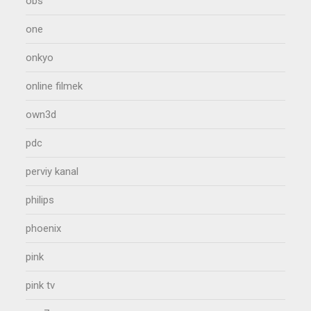
obs
one
onkyo
online filmek
own3d
pdc
perviy kanal
philips
phoenix
pink
pink tv