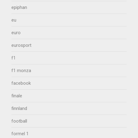
epiphan
eu
euro
eurosport
f1
f1 monza
facebook
finale
finnland
football
formel 1