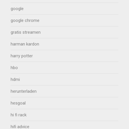
google
google chrome
gratis streamen
harman kardon
harry potter
hbo
hdmi
herunterladen
hesgoal
hi fi rack
hifi advice