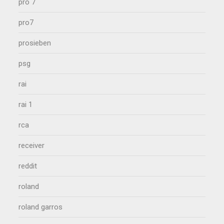
pro 7
pro7
prosieben
psg
rai
rai 1
rca
receiver
reddit
roland
roland garros