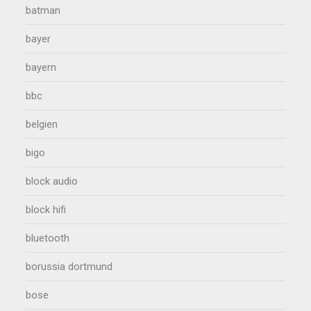
batman
bayer
bayern
bbc
belgien
bigo
block audio
block hifi
bluetooth
borussia dortmund
bose