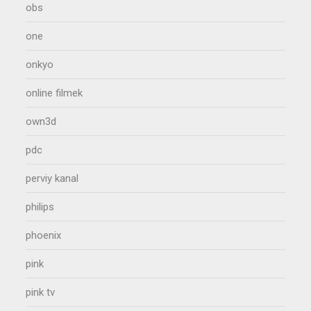
obs
one
onkyo
online filmek
own3d
pdc
perviy kanal
philips
phoenix
pink
pink tv