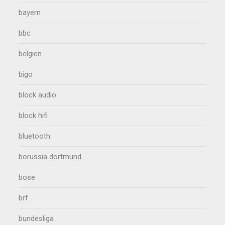
bayern
bbc
belgien
bigo
block audio
block hifi
bluetooth
borussia dortmund
bose
brf
bundesliga