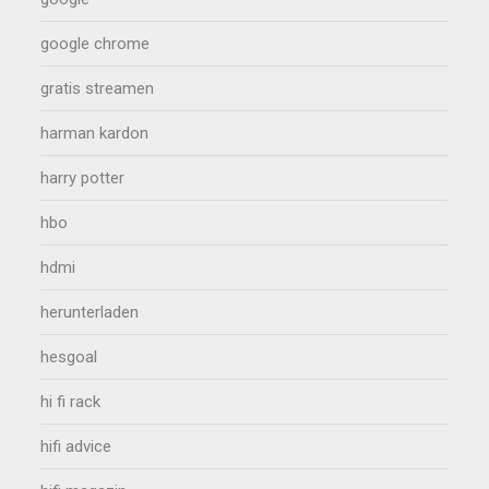
google chrome
gratis streamen
harman kardon
harry potter
hbo
hdmi
herunterladen
hesgoal
hi fi rack
hifi advice