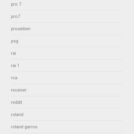
pro 7
pro7
prosieben
psg
rai
rai 1
rca
receiver
reddit
roland
roland garros