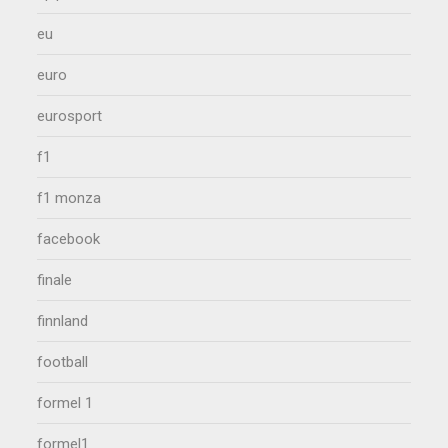
eu
euro
eurosport
f1
f1 monza
facebook
finale
finnland
football
formel 1
formel1