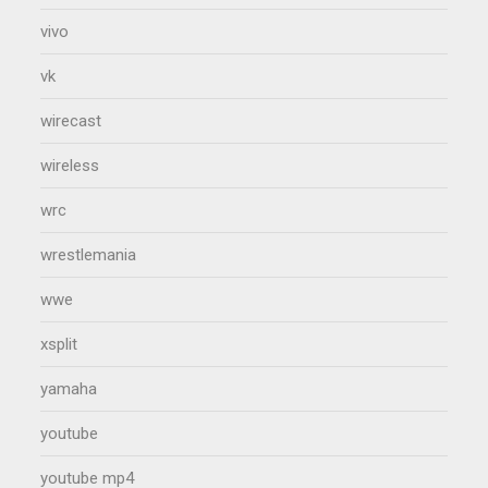
vivo
vk
wirecast
wireless
wrc
wrestlemania
wwe
xsplit
yamaha
youtube
youtube mp4