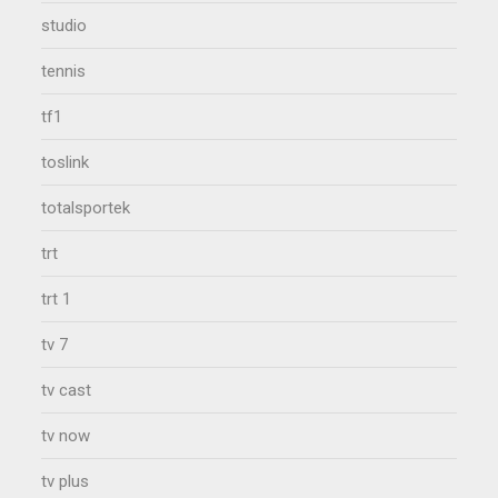
studio
tennis
tf1
toslink
totalsportek
trt
trt 1
tv 7
tv cast
tv now
tv plus