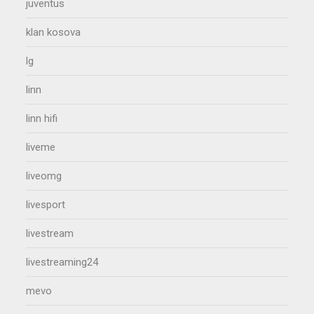
juventus
klan kosova
lg
linn
linn hifi
liveme
liveomg
livesport
livestream
livestreaming24
mevo