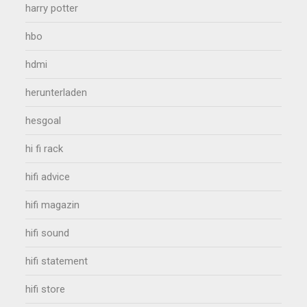
harry potter
hbo
hdmi
herunterladen
hesgoal
hi fi rack
hifi advice
hifi magazin
hifi sound
hifi statement
hifi store