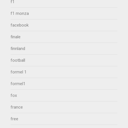
f1
f1 monza
facebook
finale
finnland
football
formel 1
formel1
fox
france
free