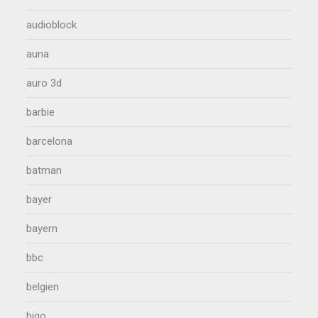
audioblock
auna
auro 3d
barbie
barcelona
batman
bayer
bayern
bbc
belgien
bigo