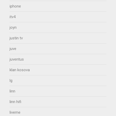
iphone
itv4
joyn
justin tv
juve
juventus
klan kosova
lg
linn
linn hifi
liveme