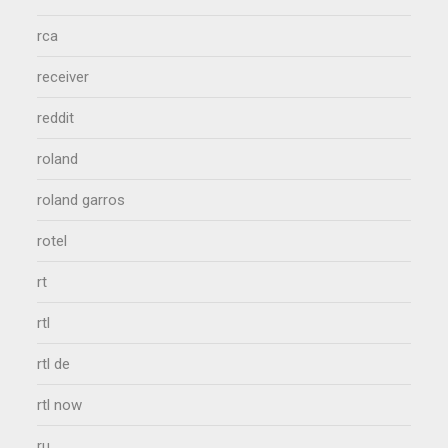
rca
receiver
reddit
roland
roland garros
rotel
rt
rtl
rtl de
rtl now
ru