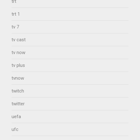
trt
trt 1
tv 7
tv cast
tv now
tv plus
tvnow
twitch
twitter
uefa
ufc