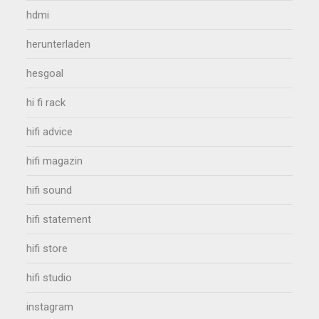
hdmi
herunterladen
hesgoal
hi fi rack
hifi advice
hifi magazin
hifi sound
hifi statement
hifi store
hifi studio
instagram