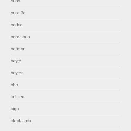
auna
auro 3d
barbie
barcelona
batman
bayer
bayern
bbc
belgien
bigo
block audio