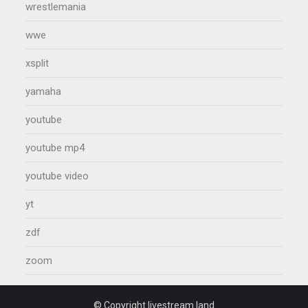
wrestlemania
wwe
xsplit
yamaha
youtube
youtube mp4
youtube video
yt
zdf
zoom
© Copyright livestream.land