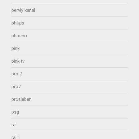
perviy kanal
philips
phoenix
pink
pink tv
pro 7
pro7
prosieben
psg
rai
rai 1