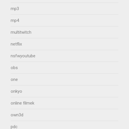
mp3
mp4
multitwitch
netflix
nsfwyoutube
obs
one
onkyo
online filmek
own3d
pdc