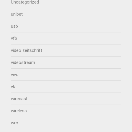
Uncategorized
unibet
usb
vfb
video zeitschrift
videostream
vivo
vk
wirecast
wireless
wrc