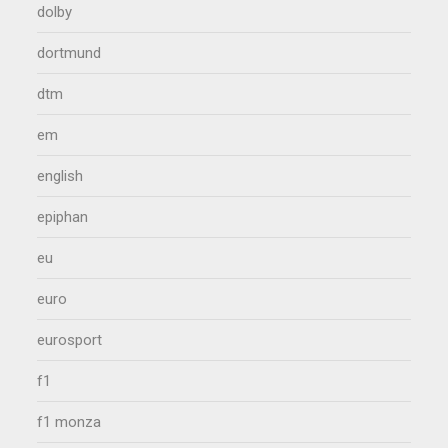
dolby
dortmund
dtm
em
english
epiphan
eu
euro
eurosport
f1
f1 monza