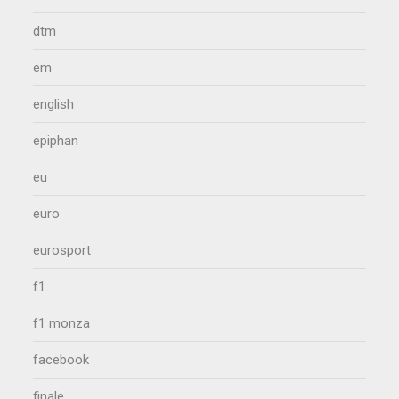
dtm
em
english
epiphan
eu
euro
eurosport
f1
f1 monza
facebook
finale