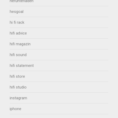
herunterladen
hesgoal
hi fi rack
hifi advice
hifi magazin
hifi sound
hifi statement
hifi store
hifi studio
instagram
iphone