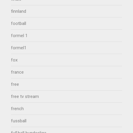
finnland
football
formel 1
formel1
fox
france
free
free tv stream
french
fussball
fußball bundesliga