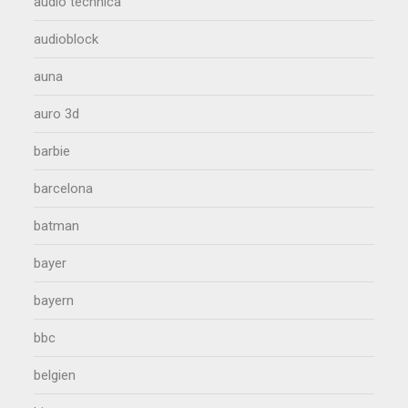
audio technica
audioblock
auna
auro 3d
barbie
barcelona
batman
bayer
bayern
bbc
belgien