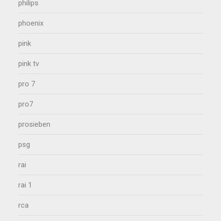
philips
phoenix
pink
pink tv
pro 7
pro7
prosieben
psg
rai
rai 1
rca