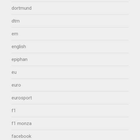
dortmund
dtm
em
english
epiphan
eu
euro
eurosport
f1
f1 monza
facebook