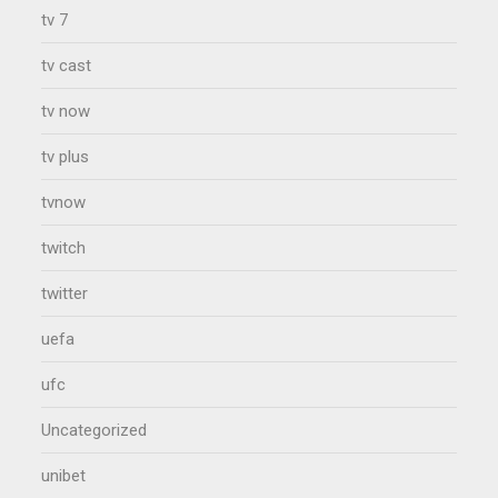
tv 7
tv cast
tv now
tv plus
tvnow
twitch
twitter
uefa
ufc
Uncategorized
unibet