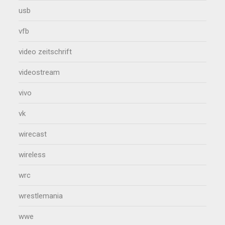
usb
vfb
video zeitschrift
videostream
vivo
vk
wirecast
wireless
wrc
wrestlemania
wwe