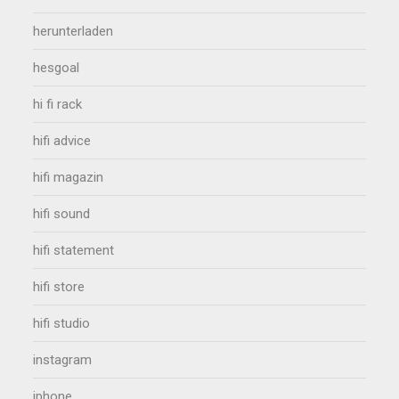
herunterladen
hesgoal
hi fi rack
hifi advice
hifi magazin
hifi sound
hifi statement
hifi store
hifi studio
instagram
iphone