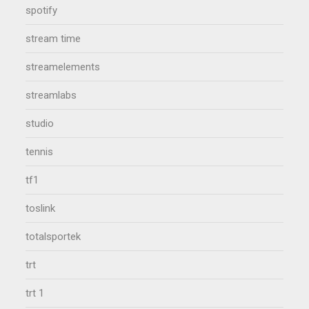
spotify
stream time
streamelements
streamlabs
studio
tennis
tf1
toslink
totalsportek
trt
trt 1