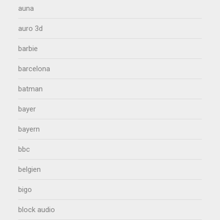
auna
auro 3d
barbie
barcelona
batman
bayer
bayern
bbc
belgien
bigo
block audio