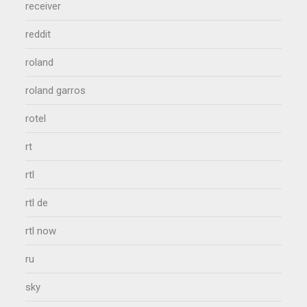
receiver
reddit
roland
roland garros
rotel
rt
rtl
rtl de
rtl now
ru
sky