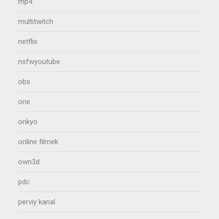
mp4
multitwitch
netflix
nsfwyoutube
obs
one
onkyo
online filmek
own3d
pdc
perviy kanal