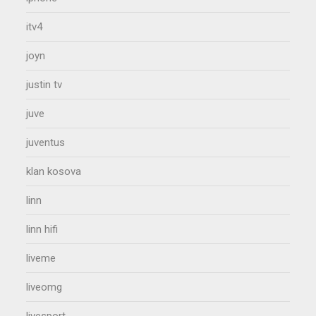
itv4
joyn
justin tv
juve
juventus
klan kosova
linn
linn hifi
liveme
liveomg
livesport