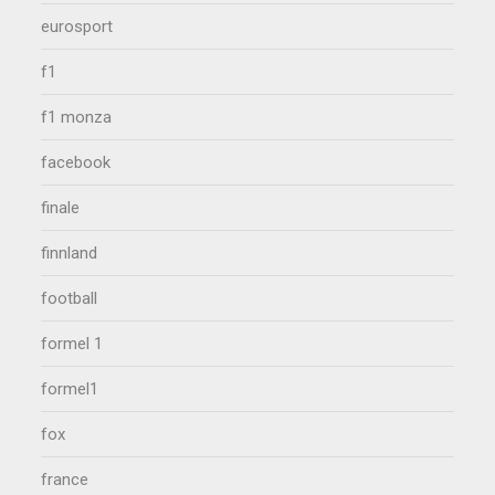
eurosport
f1
f1 monza
facebook
finale
finnland
football
formel 1
formel1
fox
france