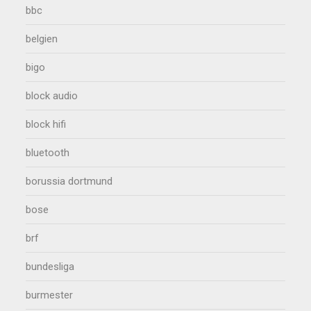
bbc
belgien
bigo
block audio
block hifi
bluetooth
borussia dortmund
bose
brf
bundesliga
burmester