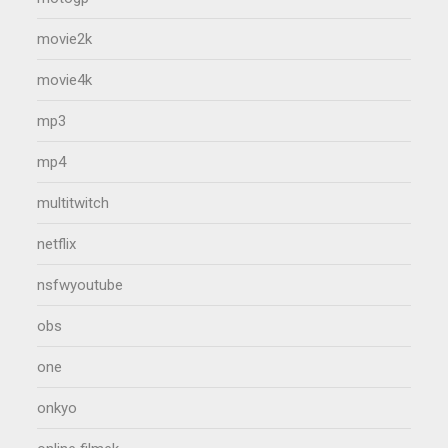
movie2k
movie4k
mp3
mp4
multitwitch
netflix
nsfwyoutube
obs
one
onkyo