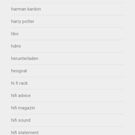
harman kardon
harry potter
hbo
hdmi
herunterladen
hesgoal
hi fi rack
hifi advice
hifi magazin
hifi sound
hifi statement