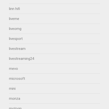
linn hifi
liveme
liveomg
livesport
livestream
livestreaming24
mevo
microsoft
mini
monza
motogp