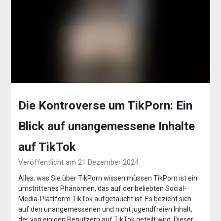
Die Kontroverse um TikPorn: Ein
Blick auf unangemessene Inhalte
auf TikTok
Veröffentlicht am 21 Dezember 2024
Alles, was Sie über TikPorn wissen müssen TikPorn ist ein
umstrittenes Phänomen, das auf der beliebten Social-
Media-Plattform TikTok aufgetaucht ist. Es bezieht sich
auf den unangemessenen und nicht jugendfreien Inhalt,
der von einigen Benutzern auf TikTok geteilt wird. Dieser