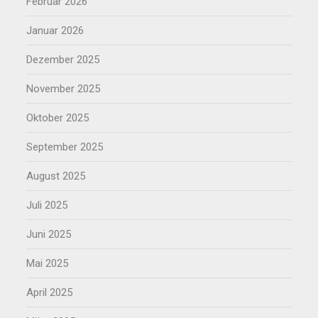
Februar 2026
Januar 2026
Dezember 2025
November 2025
Oktober 2025
September 2025
August 2025
Juli 2025
Juni 2025
Mai 2025
April 2025