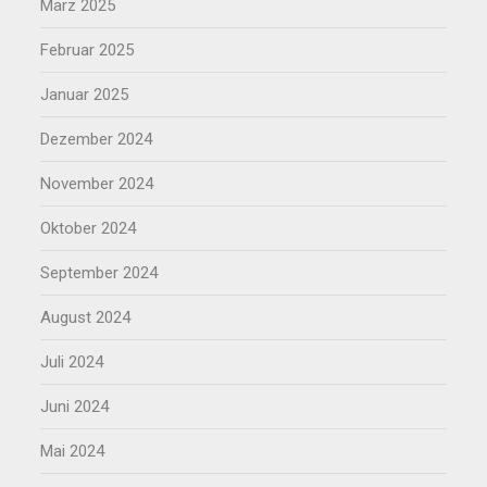
März 2025
Februar 2025
Januar 2025
Dezember 2024
November 2024
Oktober 2024
September 2024
August 2024
Juli 2024
Juni 2024
Mai 2024