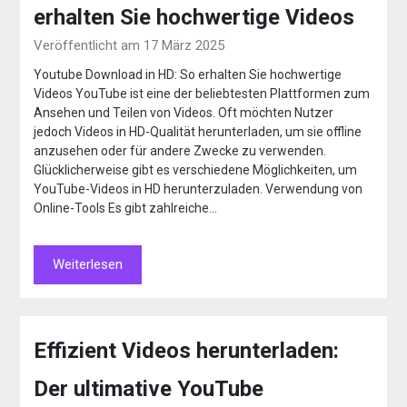
erhalten Sie hochwertige Videos
Veröffentlicht am 17 März 2025
Youtube Download in HD: So erhalten Sie hochwertige
Videos YouTube ist eine der beliebtesten Plattformen zum
Ansehen und Teilen von Videos. Oft möchten Nutzer
jedoch Videos in HD-Qualität herunterladen, um sie offline
anzusehen oder für andere Zwecke zu verwenden.
Glücklicherweise gibt es verschiedene Möglichkeiten, um
YouTube-Videos in HD herunterzuladen. Verwendung von
Online-Tools Es gibt zahlreiche…
Weiterlesen
Effizient Videos herunterladen:
Der ultimative YouTube