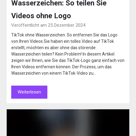
Wasserzeichen: So teilen Sie
Videos ohne Logo
Veröffentlicht am 25 Dezember 2024
TikTok ohne Wasserzeichen: So entfernen Sie das Logo
von Ihren Videos Sie haben ein tolles Video auf TikTok
erstellt, möchten es aber ohne das störende
Wasserzeichen teilen? Kein Problem! In diesem Artikel
zeigen wir Ihnen, wie Sie das TikTok-Logo ganz einfach von
Ihren Videos entfernen können. Der Prozess, um das
Wasserzeichen von einem TikTok-Video zu…
Weiterlesen