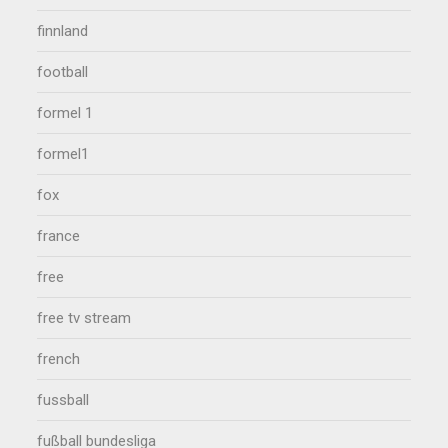
finnland
football
formel 1
formel1
fox
france
free
free tv stream
french
fussball
fußball bundesliga