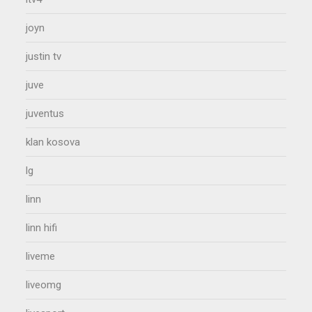
joyn
justin tv
juve
juventus
klan kosova
lg
linn
linn hifi
liveme
liveomg