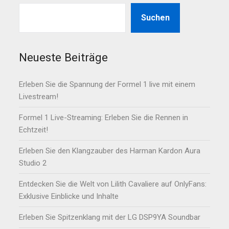
Suchen
Neueste Beiträge
Erleben Sie die Spannung der Formel 1 live mit einem
Livestream!
Formel 1 Live-Streaming: Erleben Sie die Rennen in
Echtzeit!
Erleben Sie den Klangzauber des Harman Kardon Aura
Studio 2
Entdecken Sie die Welt von Lilith Cavaliere auf OnlyFans:
Exklusive Einblicke und Inhalte
Erleben Sie Spitzenklang mit der LG DSP9YA Soundbar