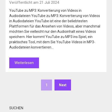
Veröffentlicht am 21 Juli 2024
YouTube zu MP3: Konvertierung von Videos in
Audiodateien YouTube zu MP3: Konvertierung von Videos
in Audiodateien YouTube ist eine der beliebtesten
Plattformen für das Ansehen von Videos, aber manchmal
möchten Sie vielleicht nur den Audioinhalt eines Videos
speichern. Hier kommt YouTube zu MP3 ins Spiel, ein
praktisches Tool, mit dem Sie YouTube-Videos in MP3-
Audiodateien konvertieren…
Weiterlesen
1
Next
SUCHEN