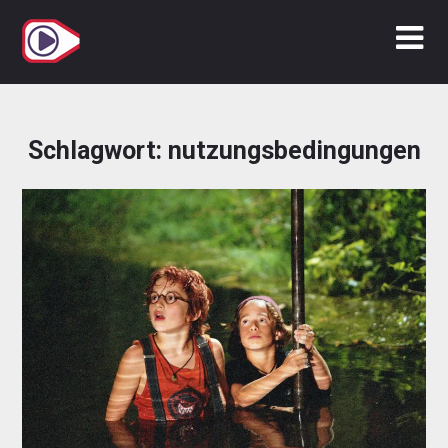
Zum
Inhalt
springen
Schlagwort:
nutzungsbedingungen