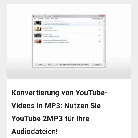
Konvertierung von YouTube-
Videos in MP3: Nutzen Sie
YouTube 2MP3 für Ihre
Audiodateien!