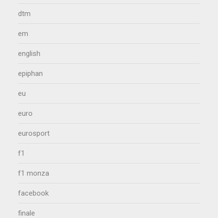
dtm
em
english
epiphan
eu
euro
eurosport
f1
f1 monza
facebook
finale