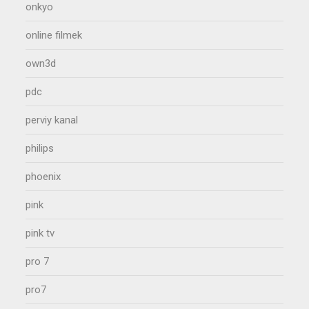
onkyo
online filmek
own3d
pdc
perviy kanal
philips
phoenix
pink
pink tv
pro 7
pro7