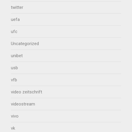
twitter
uefa
ufc
Uncategorized
unibet
usb
vfb
video zeitschrift
videostream
vivo
vk