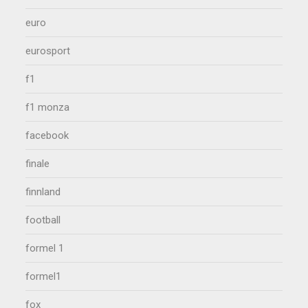
euro
eurosport
f1
f1 monza
facebook
finale
finnland
football
formel 1
formel1
fox