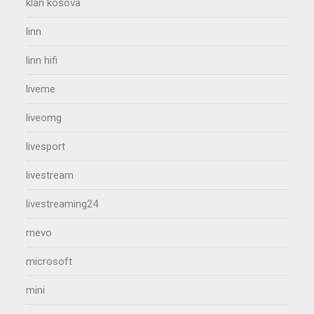
klan kosova
linn
linn hifi
liveme
liveomg
livesport
livestream
livestreaming24
mevo
microsoft
mini