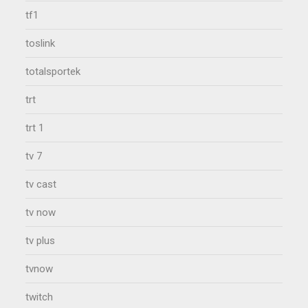
tf1
toslink
totalsportek
trt
trt 1
tv 7
tv cast
tv now
tv plus
tvnow
twitch