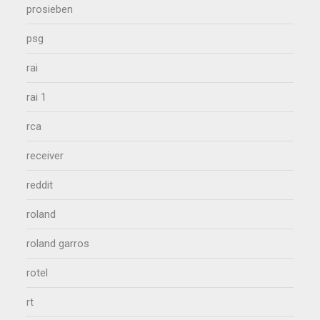
prosieben
psg
rai
rai 1
rca
receiver
reddit
roland
roland garros
rotel
rt