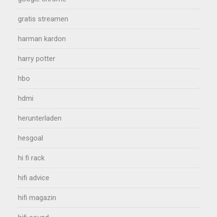
gratis streamen
harman kardon
harry potter
hbo
hdmi
herunterladen
hesgoal
hi fi rack
hifi advice
hifi magazin