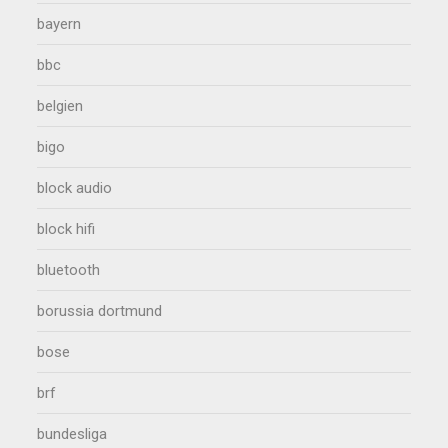
bayern
bbc
belgien
bigo
block audio
block hifi
bluetooth
borussia dortmund
bose
brf
bundesliga