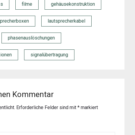
ps
filme
gehäusekonstruktion
sprecherboxen
lautsprecherkabel
phasenauslöschungen
xionen
signalübertragung
inen Kommentar
ntlicht.
Erforderliche Felder sind mit
*
markiert