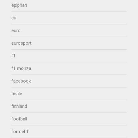
epiphan
eu
euro
eurosport
f1
f1 monza
facebook
finale
finnland
football
formel 1