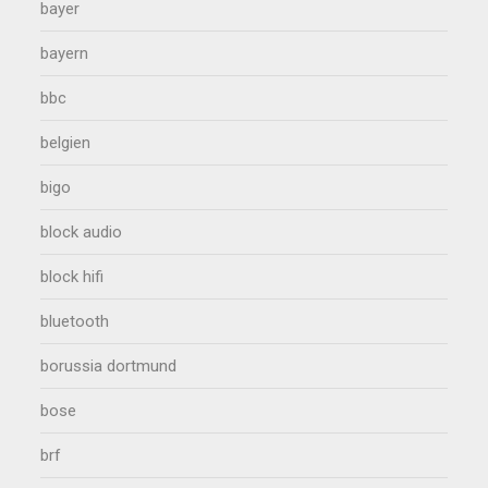
bayer
bayern
bbc
belgien
bigo
block audio
block hifi
bluetooth
borussia dortmund
bose
brf