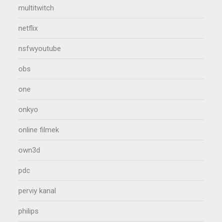
multitwitch
netflix
nsfwyoutube
obs
one
onkyo
online filmek
own3d
pdc
perviy kanal
philips