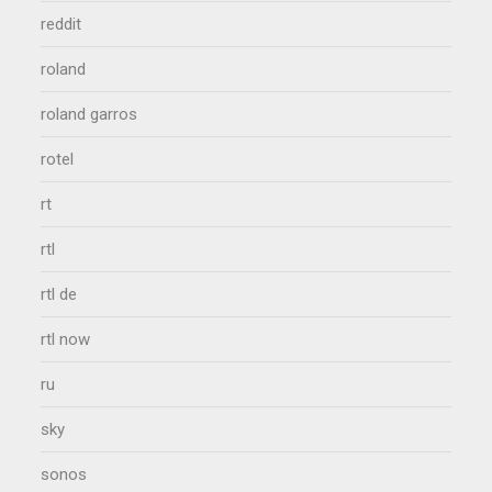
reddit
roland
roland garros
rotel
rt
rtl
rtl de
rtl now
ru
sky
sonos