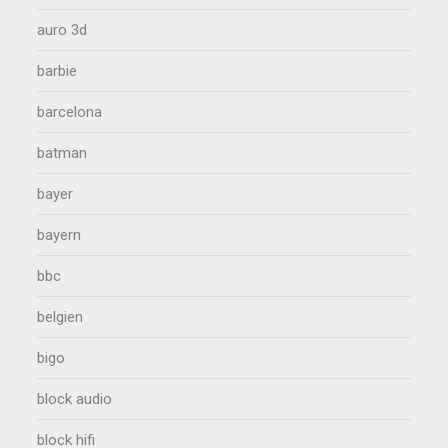
auro 3d
barbie
barcelona
batman
bayer
bayern
bbc
belgien
bigo
block audio
block hifi