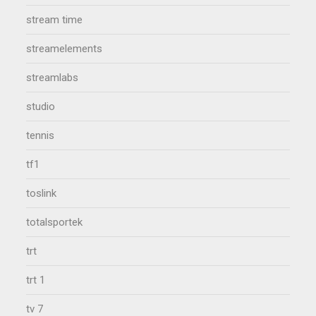
stream time
streamelements
streamlabs
studio
tennis
tf1
toslink
totalsportek
trt
trt 1
tv 7