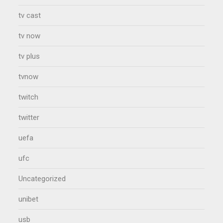
tv cast
tv now
tv plus
tvnow
twitch
twitter
uefa
ufc
Uncategorized
unibet
usb