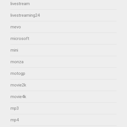
livestream
livestreaming24
mevo
microsoft
mini
monza
motogp
movie2k
movie4k
mp3
mp4