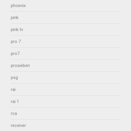
phoenix
pink
pink tv
pro 7
pro7
prosieben
psg
rai
rai 1
rca
receiver