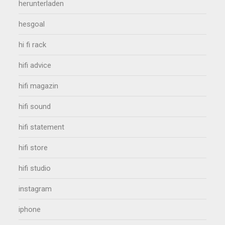
herunterladen
hesgoal
hi fi rack
hifi advice
hifi magazin
hifi sound
hifi statement
hifi store
hifi studio
instagram
iphone