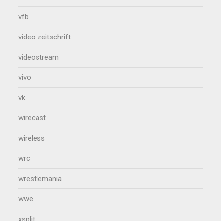
vfb
video zeitschrift
videostream
vivo
vk
wirecast
wireless
wrc
wrestlemania
wwe
xsplit