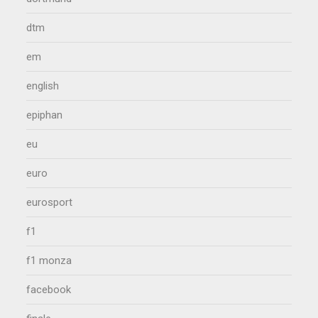
dtm
em
english
epiphan
eu
euro
eurosport
f1
f1 monza
facebook