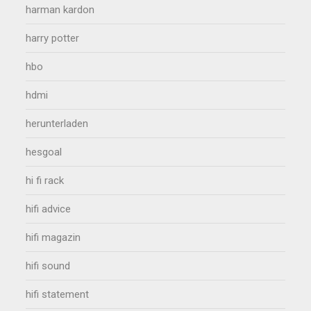
harman kardon
harry potter
hbo
hdmi
herunterladen
hesgoal
hi fi rack
hifi advice
hifi magazin
hifi sound
hifi statement