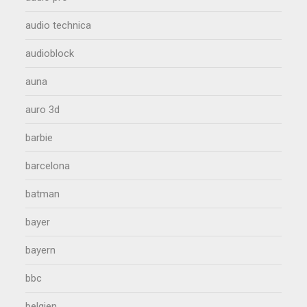
audio technica
audioblock
auna
auro 3d
barbie
barcelona
batman
bayer
bayern
bbc
belgien