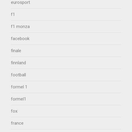
eurosport
f1
f1 monza
facebook
finale
finnland
football
formel 1
formel1
fox
france