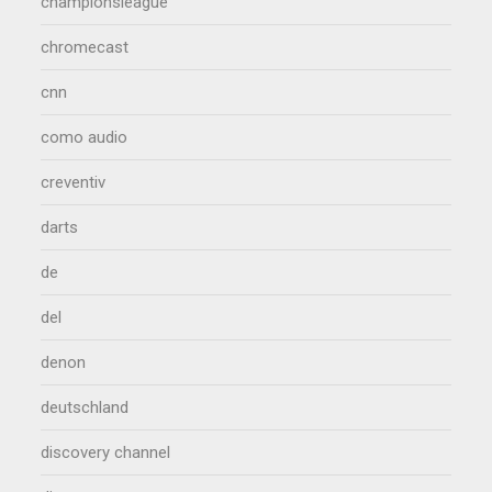
championsleague
chromecast
cnn
como audio
creventiv
darts
de
del
denon
deutschland
discovery channel