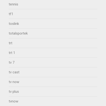
tennis
tf1
toslink
totalsportek
trt
trt 1
tv 7
tv cast
tv now
tv plus
tvnow