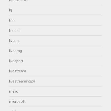
klan kosova
lg
linn
linn hifi
liveme
liveomg
livesport
livestream
livestreaming24
mevo
microsoft