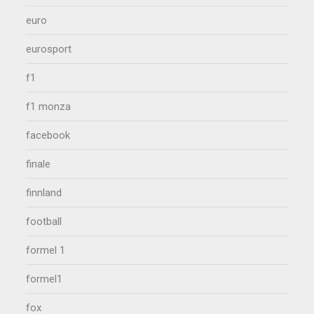
euro
eurosport
f1
f1 monza
facebook
finale
finnland
football
formel 1
formel1
fox