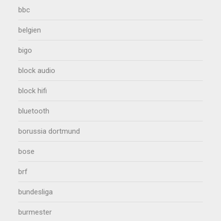
bbc
belgien
bigo
block audio
block hifi
bluetooth
borussia dortmund
bose
brf
bundesliga
burmester