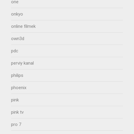
one
onkyo
online filmek
own3d
pdc
perviy kanal
philips
phoenix
pink
pink tv
pro 7