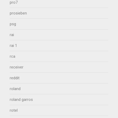
pro7
prosieben
psg
rai
rai 1
rca
receiver
reddit
roland
roland garros
rotel