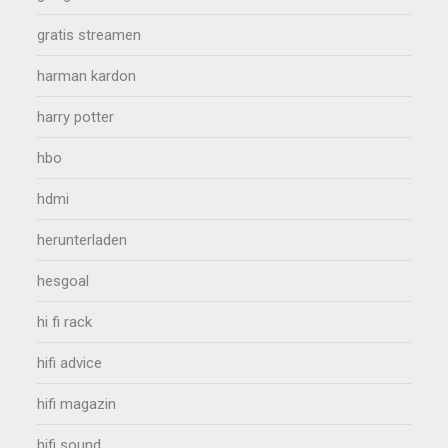
gratis streamen
harman kardon
harry potter
hbo
hdmi
herunterladen
hesgoal
hi fi rack
hifi advice
hifi magazin
hifi sound