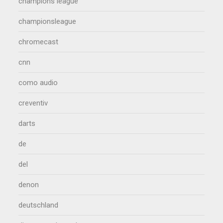
champions league
championsleague
chromecast
cnn
como audio
creventiv
darts
de
del
denon
deutschland