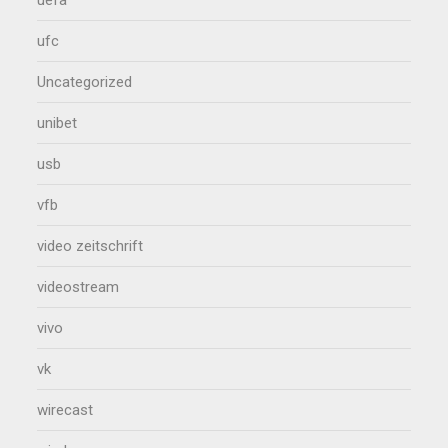
uefa
ufc
Uncategorized
unibet
usb
vfb
video zeitschrift
videostream
vivo
vk
wirecast