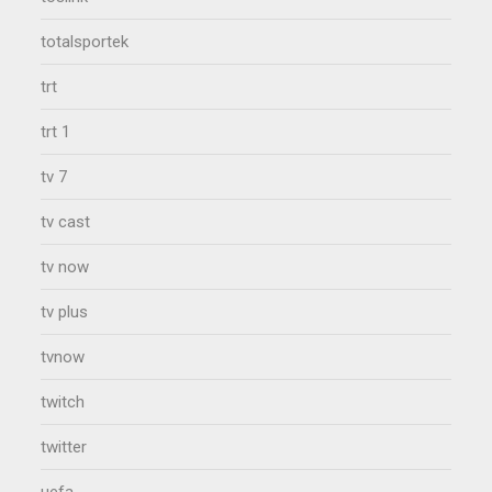
totalsportek
trt
trt 1
tv 7
tv cast
tv now
tv plus
tvnow
twitch
twitter