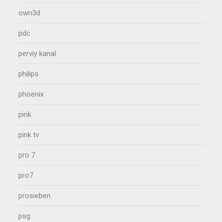
own3d
pdc
perviy kanal
philips
phoenix
pink
pink tv
pro 7
pro7
prosieben
psg