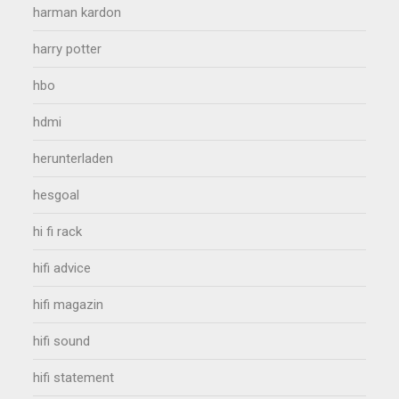
harman kardon
harry potter
hbo
hdmi
herunterladen
hesgoal
hi fi rack
hifi advice
hifi magazin
hifi sound
hifi statement