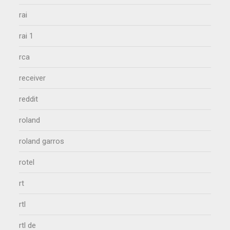
rai
rai 1
rca
receiver
reddit
roland
roland garros
rotel
rt
rtl
rtl de