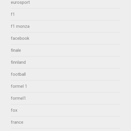
eurosport
f1
f1 monza
facebook
finale
finnland
football
formel 1
formel1
fox
france