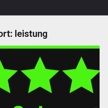
ort:
leistung