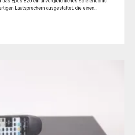
 das Epos B20 ein unvergleichliches Spielerlebnis.
ertigen Lautsprechern ausgestattet, die einen…