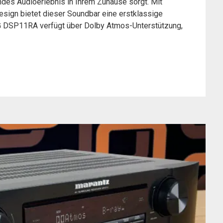
ndes Audioerlebnis in Ihrem Zuhause sorgt. Mit
sign bietet dieser Soundbar eine erstklassige
 LG DSP11RA verfügt über Dolby Atmos-Unterstützung,