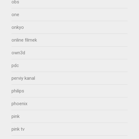
obs
one
onkyo
online filmek
own3d
pdc
perviy kanal
philips
phoenix
pink
pink tv