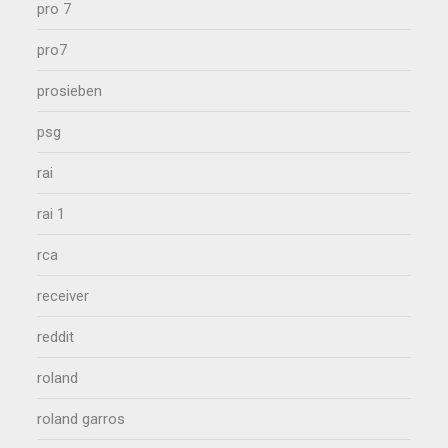
pro 7
pro7
prosieben
psg
rai
rai 1
rca
receiver
reddit
roland
roland garros