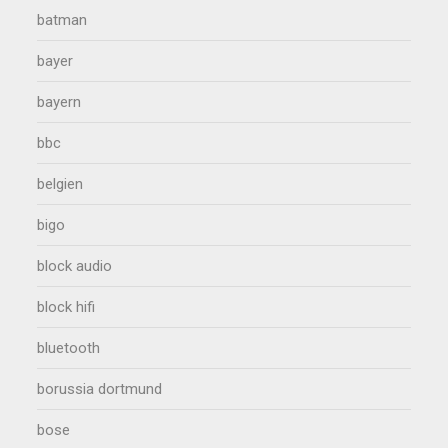
batman
bayer
bayern
bbc
belgien
bigo
block audio
block hifi
bluetooth
borussia dortmund
bose