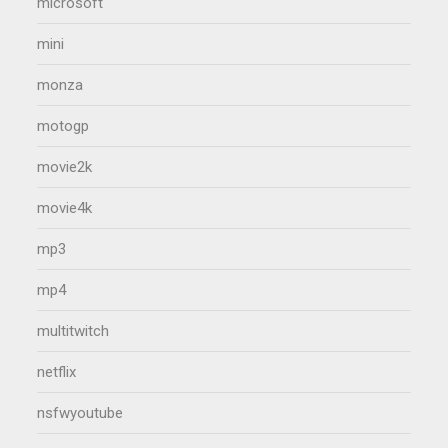
microsoft
mini
monza
motogp
movie2k
movie4k
mp3
mp4
multitwitch
netflix
nsfwyoutube