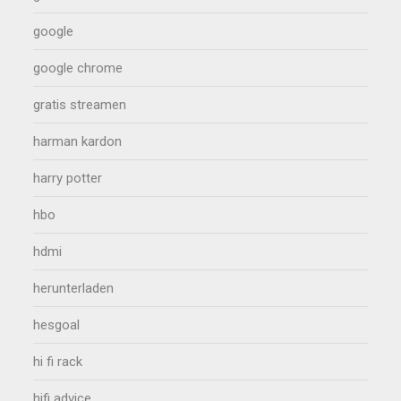
google
google chrome
gratis streamen
harman kardon
harry potter
hbo
hdmi
herunterladen
hesgoal
hi fi rack
hifi advice