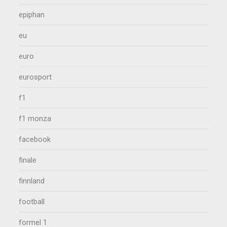
epiphan
eu
euro
eurosport
f1
f1 monza
facebook
finale
finnland
football
formel 1