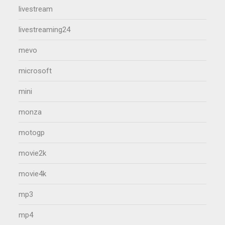
livestream
livestreaming24
mevo
microsoft
mini
monza
motogp
movie2k
movie4k
mp3
mp4