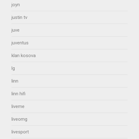
joyn
justin tv
juve
juventus
klan kosova
lg
linn
linn hifi
liveme
liveomg
livesport