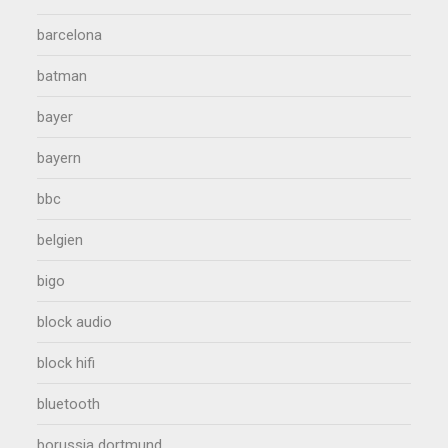
barcelona
batman
bayer
bayern
bbc
belgien
bigo
block audio
block hifi
bluetooth
borussia dortmund