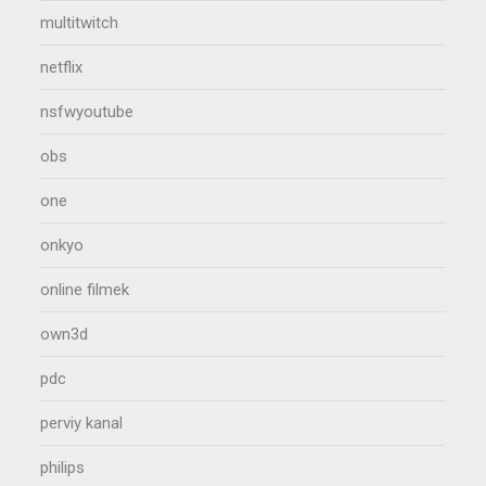
multitwitch
netflix
nsfwyoutube
obs
one
onkyo
online filmek
own3d
pdc
perviy kanal
philips