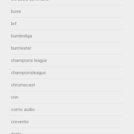
bose
brf
bundesliga
burmester
champions league
championsleague
chromecast
cnn
como audio
creventiv