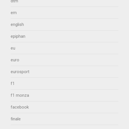
dtm
em
english
epiphan
eu
euro
eurosport
f1
f1 monza
facebook
finale