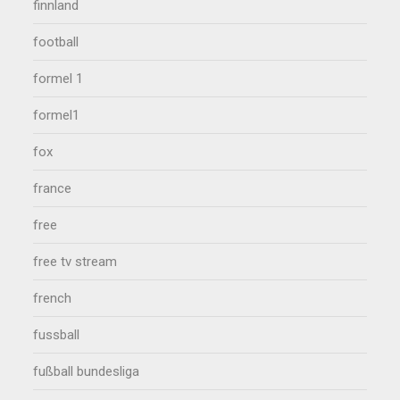
finnland
football
formel 1
formel1
fox
france
free
free tv stream
french
fussball
fußball bundesliga