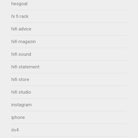
hesgoal
hi fi rack
hifi advice
hifi magazin
hifi sound
hifi statement
hifi store
hifi studio
instagram
iphone
itv4