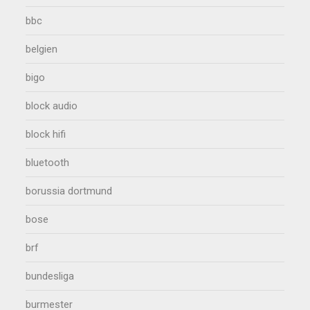
bbc
belgien
bigo
block audio
block hifi
bluetooth
borussia dortmund
bose
brf
bundesliga
burmester