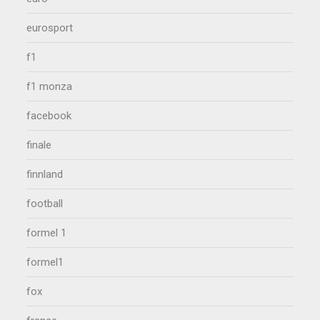
eurosport
f1
f1 monza
facebook
finale
finnland
football
formel 1
formel1
fox