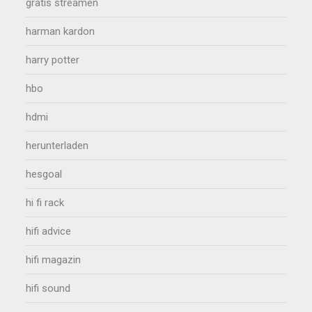
gratis streamen
harman kardon
harry potter
hbo
hdmi
herunterladen
hesgoal
hi fi rack
hifi advice
hifi magazin
hifi sound