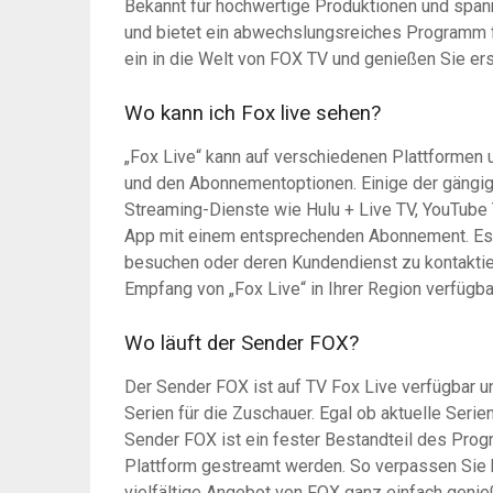
Bekannt für hochwertige Produktionen und spann
und bietet ein abwechslungsreiches Programm f
ein in die Welt von FOX TV und genießen Sie ers
Wo kann ich Fox live sehen?
„Fox Live“ kann auf verschiedenen Plattformen u
und den Abonnementoptionen. Einige der gängig
Streaming-Dienste wie Hulu + Live TV, YouTube T
App mit einem entsprechenden Abonnement. Es is
besuchen oder deren Kundendienst zu kontaktie
Empfang von „Fox Live“ in Ihrer Region verfügba
Wo läuft der Sender FOX?
Der Sender FOX ist auf TV Fox Live verfügbar u
Serien für die Zuschauer. Egal ob aktuelle Ser
Sender FOX ist ein fester Bestandteil des Pro
Plattform gestreamt werden. So verpassen Sie 
vielfältige Angebot von FOX ganz einfach genie