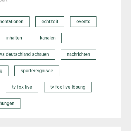
mentationen
echtzeit
events
inhalten
kanälen
s deutschland schauen
nachrichten
g
sportereignisse
tv fox live
tv fox live lösung
chungen