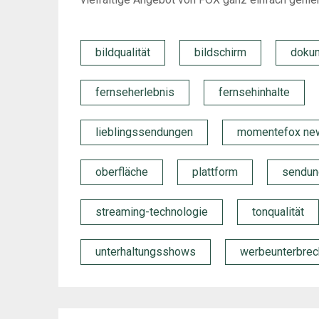
bildqualität
bildschirm
doku
fernseherlebnis
fernsehinhalte
lieblingssendungen
momentefox new
oberfläche
plattform
sendun
streaming-technologie
tonqualität
unterhaltungsshows
werbeunterbre