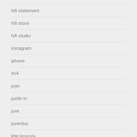
hifi statement
hifi store
hifi studio
instagram
iphone
itv4
joyn
justin tv
juve
juventus
klan kosova