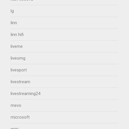
lg
linn
linn hifi
liveme
liveomg
livesport
livestream
livestreaming24
mevo
microsoft