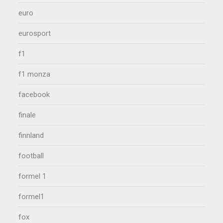
euro
eurosport
f1
f1 monza
facebook
finale
finnland
football
formel 1
formel1
fox