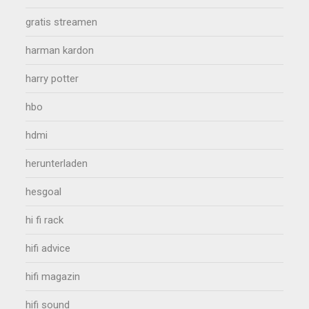
gratis streamen
harman kardon
harry potter
hbo
hdmi
herunterladen
hesgoal
hi fi rack
hifi advice
hifi magazin
hifi sound