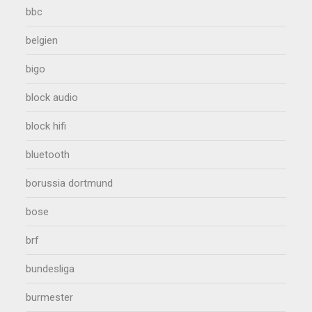
bbc
belgien
bigo
block audio
block hifi
bluetooth
borussia dortmund
bose
brf
bundesliga
burmester