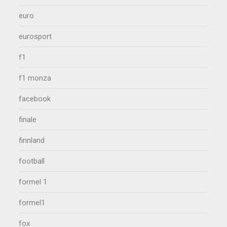
euro
eurosport
f1
f1 monza
facebook
finale
finnland
football
formel 1
formel1
fox