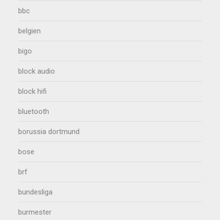
bbc
belgien
bigo
block audio
block hifi
bluetooth
borussia dortmund
bose
brf
bundesliga
burmester