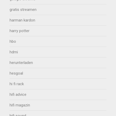
gratis streamen
harman kardon
harry potter
hbo
hdmi
herunterladen
hesgoal
hi fi rack
hifi advice
hifi magazin
hifi sound