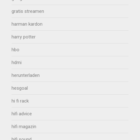
gratis streamen
harman kardon
harry potter
hbo
hdmi
herunterladen
hesgoal
hi fi rack
hifi advice
hifi magazin
hifi sound