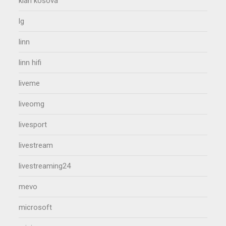
klan kosova
lg
linn
linn hifi
liveme
liveomg
livesport
livestream
livestreaming24
mevo
microsoft