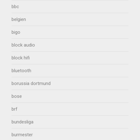
bbc
belgien
bigo
block audio
block hifi
bluetooth
borussia dortmund
bose
brf
bundesliga
burmester