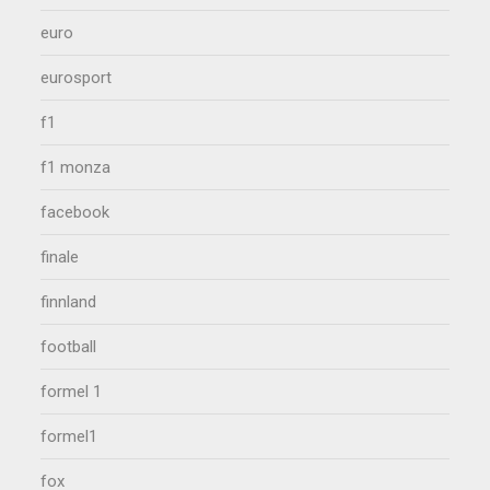
euro
eurosport
f1
f1 monza
facebook
finale
finnland
football
formel 1
formel1
fox