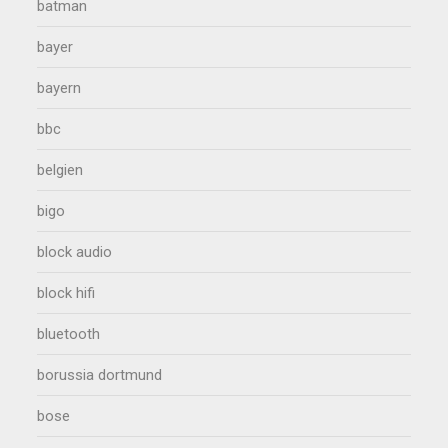
batman
bayer
bayern
bbc
belgien
bigo
block audio
block hifi
bluetooth
borussia dortmund
bose