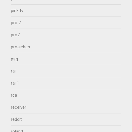
pink tv
pro 7
pro7
prosieben
psg
rai
rai 1
rca
receiver
reddit
roland