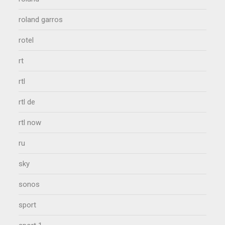
roland garros
rotel
rt
rtl
rtl de
rtl now
ru
sky
sonos
sport