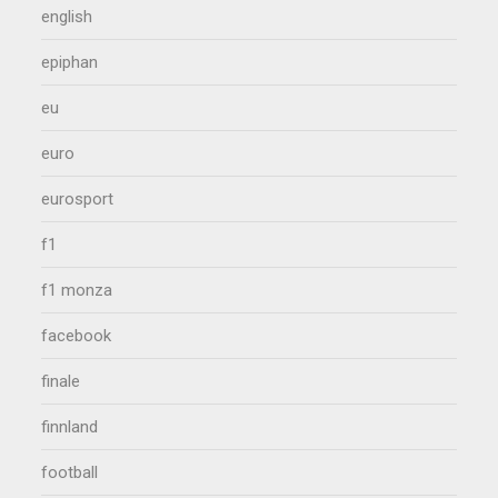
english
epiphan
eu
euro
eurosport
f1
f1 monza
facebook
finale
finnland
football