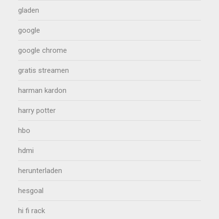
gladen
google
google chrome
gratis streamen
harman kardon
harry potter
hbo
hdmi
herunterladen
hesgoal
hi fi rack