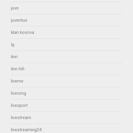
juve
juventus
klan kosova
lg
linn
linn hifi
liveme
liveomg
livesport
livestream
livestreaming24