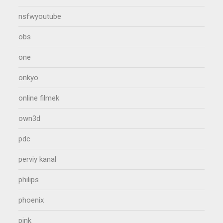
nsfwyoutube
obs
one
onkyo
online filmek
own3d
pdc
perviy kanal
philips
phoenix
pink