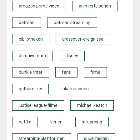
amazon prime video
animierte serien
batman
batman streaming
bibliotheken
crossover-ereignisse
dc-universum
disney
dunkle ritter
fans
filme
gotham city
inkarnationen
justice league-filme
michael keaton
netflix
serien
streaming
streaming-plattformen
superhelden