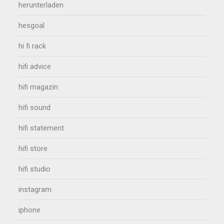
herunterladen
hesgoal
hi fi rack
hifi advice
hifi magazin
hifi sound
hifi statement
hifi store
hifi studio
instagram
iphone