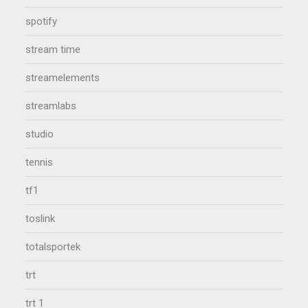
spotify
stream time
streamelements
streamlabs
studio
tennis
tf1
toslink
totalsportek
trt
trt 1