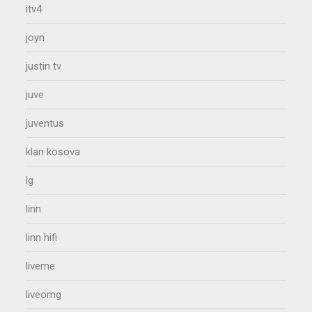
itv4
joyn
justin tv
juve
juventus
klan kosova
lg
linn
linn hifi
liveme
liveomg