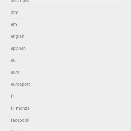
dortmund
dtm
em
english
epiphan
eu
euro
eurosport
f1
f1 monza
facebook