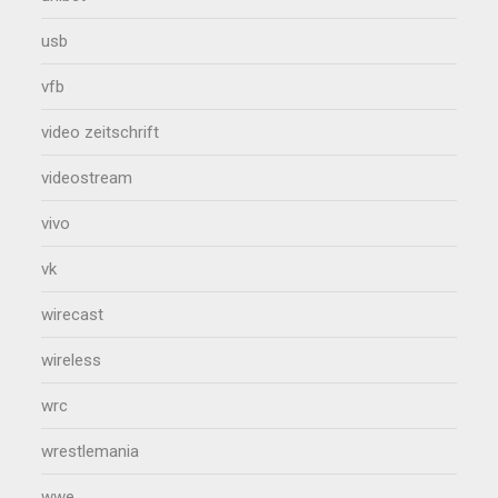
usb
vfb
video zeitschrift
videostream
vivo
vk
wirecast
wireless
wrc
wrestlemania
wwe