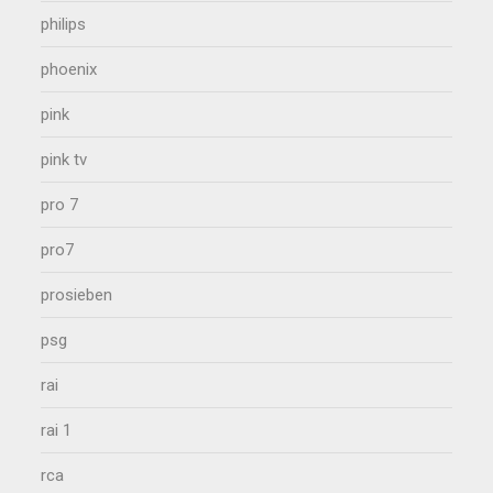
philips
phoenix
pink
pink tv
pro 7
pro7
prosieben
psg
rai
rai 1
rca