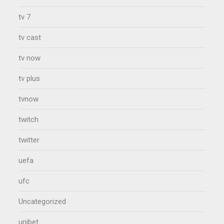
tv 7
tv cast
tv now
tv plus
tvnow
twitch
twitter
uefa
ufc
Uncategorized
unibet