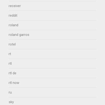
receiver
reddit
roland
roland garros
rotel
rt
rtl
rtl de
rtl now
ru
sky