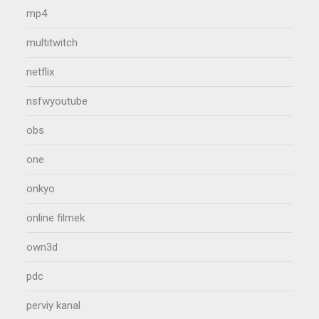
mp4
multitwitch
netflix
nsfwyoutube
obs
one
onkyo
online filmek
own3d
pdc
perviy kanal