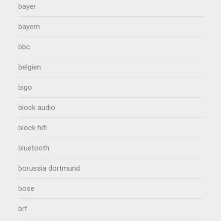
bayer
bayern
bbc
belgien
bigo
block audio
block hifi
bluetooth
borussia dortmund
bose
brf