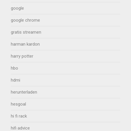
google
google chrome
gratis streamen
harman kardon
harry potter
hbo
hdmi
herunterladen
hesgoal
hi fi rack
hifi advice