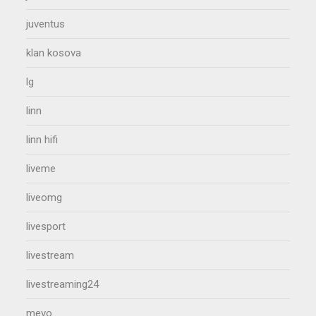
juventus
klan kosova
lg
linn
linn hifi
liveme
liveomg
livesport
livestream
livestreaming24
mevo