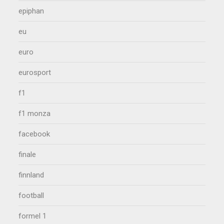
epiphan
eu
euro
eurosport
f1
f1 monza
facebook
finale
finnland
football
formel 1