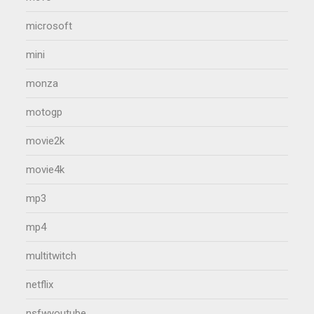
microsoft
mini
monza
motogp
movie2k
movie4k
mp3
mp4
multitwitch
netflix
nsfwyoutube