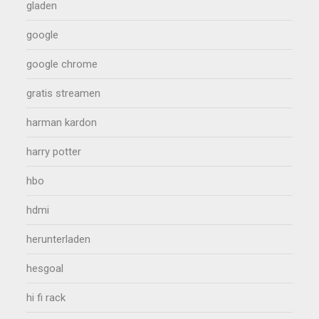
gladen
google
google chrome
gratis streamen
harman kardon
harry potter
hbo
hdmi
herunterladen
hesgoal
hi fi rack