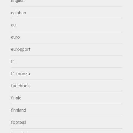
english
epiphan
eu
euro
eurosport
f1
f1 monza
facebook
finale
finnland
football