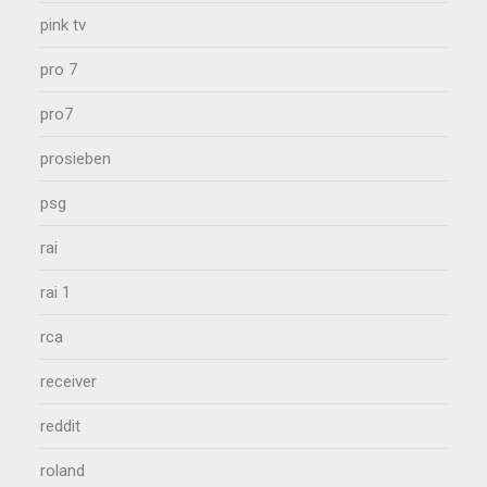
pink tv
pro 7
pro7
prosieben
psg
rai
rai 1
rca
receiver
reddit
roland