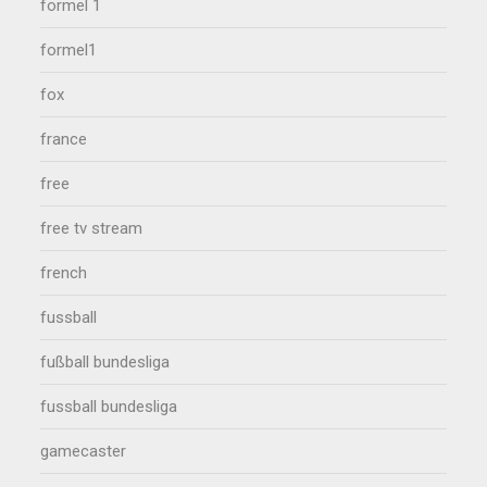
formel 1
formel1
fox
france
free
free tv stream
french
fussball
fußball bundesliga
fussball bundesliga
gamecaster