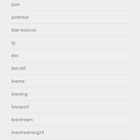
juve
juventus
klan kosova
lg
linn
linn hifi
liveme
liveomg
livesport
livestream
livestreaming24