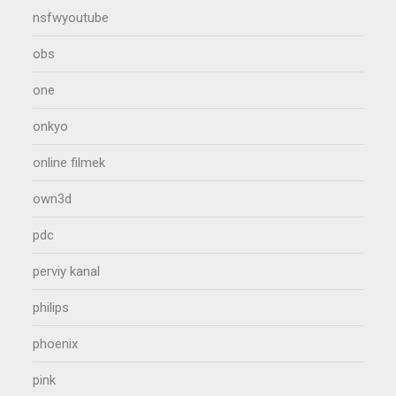
nsfwyoutube
obs
one
onkyo
online filmek
own3d
pdc
perviy kanal
philips
phoenix
pink