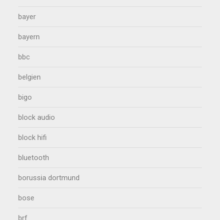
bayer
bayern
bbc
belgien
bigo
block audio
block hifi
bluetooth
borussia dortmund
bose
brf