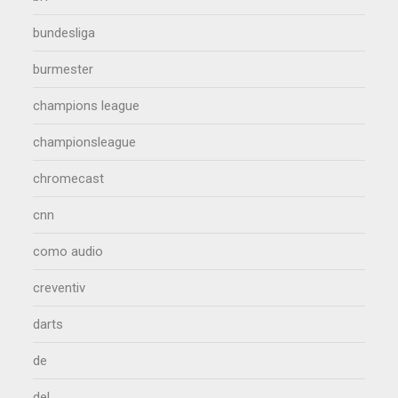
bundesliga
burmester
champions league
championsleague
chromecast
cnn
como audio
creventiv
darts
de
del