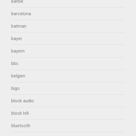
barbie
barcelona
batman
bayer
bayern
bbc
belgien
bigo
block audio
block hifi
bluetooth