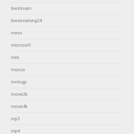
livestream
livestreaming24
mevo
microsoft
mini
monza
motogp
movie2k
movie4k
mp3
mp4