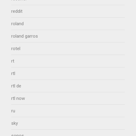
reddit
roland
roland garros
rotel
rt
rtl
rtl de
rtl now
ru
sky
sonos