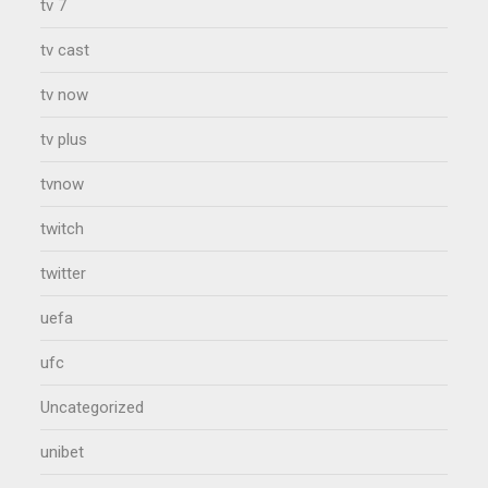
tv 7
tv cast
tv now
tv plus
tvnow
twitch
twitter
uefa
ufc
Uncategorized
unibet