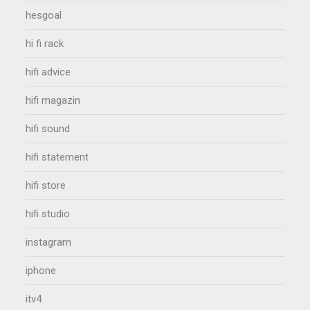
hesgoal
hi fi rack
hifi advice
hifi magazin
hifi sound
hifi statement
hifi store
hifi studio
instagram
iphone
itv4