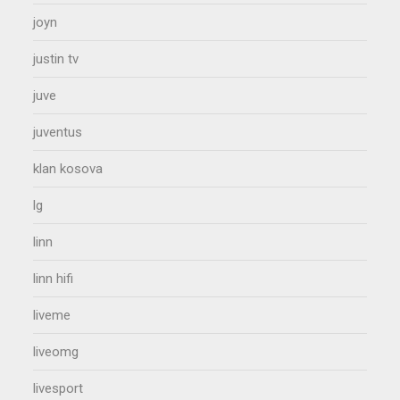
joyn
justin tv
juve
juventus
klan kosova
lg
linn
linn hifi
liveme
liveomg
livesport