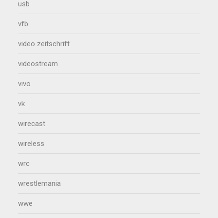
usb
vfb
video zeitschrift
videostream
vivo
vk
wirecast
wireless
wrc
wrestlemania
wwe