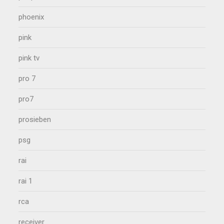
phoenix
pink
pink tv
pro 7
pro7
prosieben
psg
rai
rai 1
rca
receiver