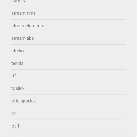
spotify
stream time
streamelements
streamlabs
studio
tennis
tf1
toslink
totalsportek
trt
trt 1