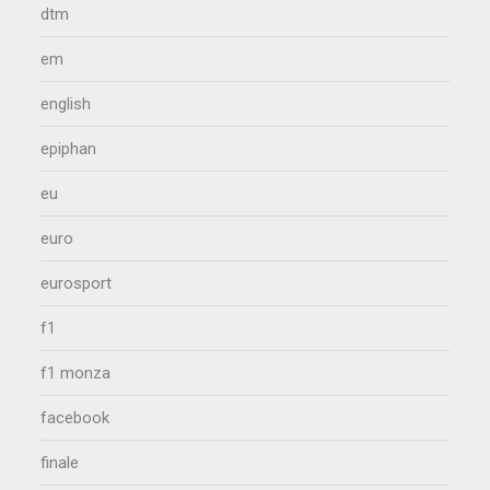
dtm
em
english
epiphan
eu
euro
eurosport
f1
f1 monza
facebook
finale