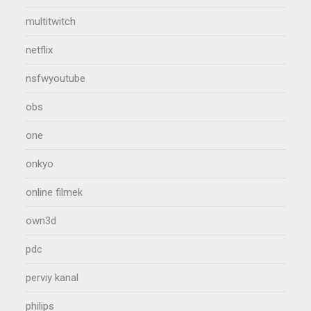
multitwitch
netflix
nsfwyoutube
obs
one
onkyo
online filmek
own3d
pdc
perviy kanal
philips