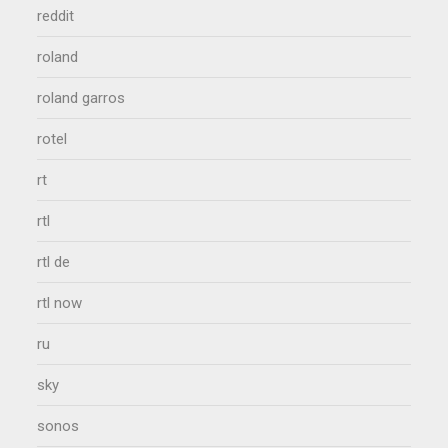
reddit
roland
roland garros
rotel
rt
rtl
rtl de
rtl now
ru
sky
sonos