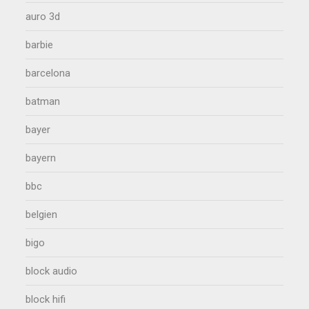
auro 3d
barbie
barcelona
batman
bayer
bayern
bbc
belgien
bigo
block audio
block hifi