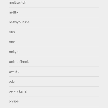
multitwitch
netflix
nsfwyoutube
obs
one
onkyo
online filmek
own3d
pdc
perviy kanal
philips