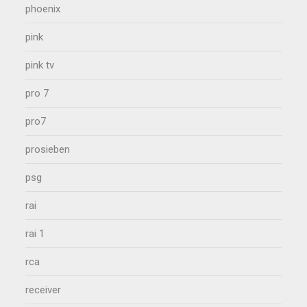
phoenix
pink
pink tv
pro 7
pro7
prosieben
psg
rai
rai 1
rca
receiver