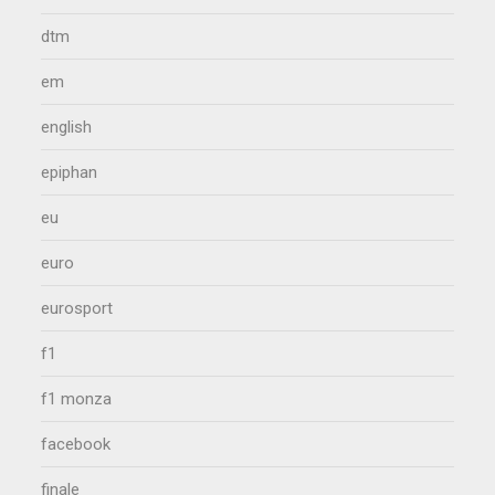
dtm
em
english
epiphan
eu
euro
eurosport
f1
f1 monza
facebook
finale