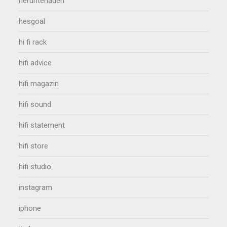
herunterladen
hesgoal
hi fi rack
hifi advice
hifi magazin
hifi sound
hifi statement
hifi store
hifi studio
instagram
iphone