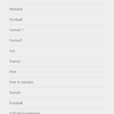
finnland
football
formel 1
formel1
fox
france
free
free tv stream
french
fussball
fußball bundesliga