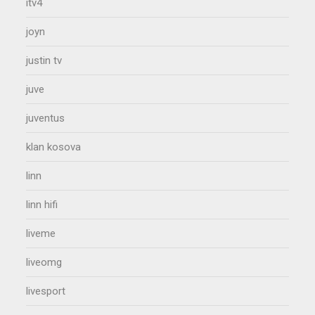
itv4
joyn
justin tv
juve
juventus
klan kosova
linn
linn hifi
liveme
liveomg
livesport