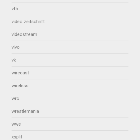
vfb
video zeitschrift
videostream
vivo
vk
wirecast
wireless
wrc
wrestlemania
wwe
xsplit