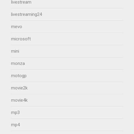
livestream
livestreaming24
mevo
microsoft
mini
monza
motogp
movie2k
movie4k
mp3
mp4