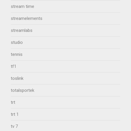
stream time
streamelements
streamlabs
studio
tennis
tf1
toslink
totalsportek
trt
trt 1
tv 7