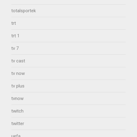
totalsportek
trt
trt 1
tv 7
tv cast
tv now
tv plus
tvnow
twitch
twitter
uefa