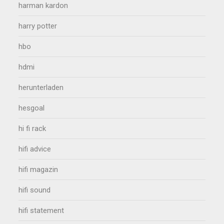
harman kardon
harry potter
hbo
hdmi
herunterladen
hesgoal
hi fi rack
hifi advice
hifi magazin
hifi sound
hifi statement