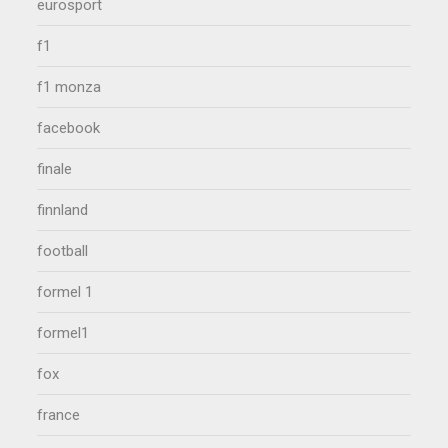
eurosport
f1
f1 monza
facebook
finale
finnland
football
formel 1
formel1
fox
france