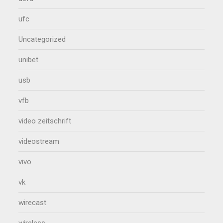
ufc
Uncategorized
unibet
usb
vfb
video zeitschrift
videostream
vivo
vk
wirecast
wireless