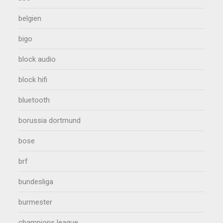
belgien
bigo
block audio
block hifi
bluetooth
borussia dortmund
bose
brf
bundesliga
burmester
champions league