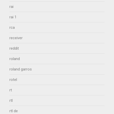
rai
rai 1
rca
receiver
reddit
roland
roland garros
rotel
rt
rtl
rtl de