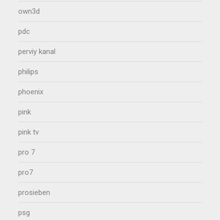
own3d
pdc
perviy kanal
philips
phoenix
pink
pink tv
pro 7
pro7
prosieben
psg