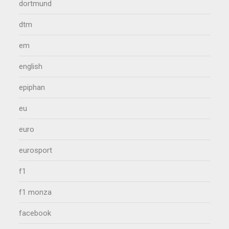
dortmund
dtm
em
english
epiphan
eu
euro
eurosport
f1
f1 monza
facebook