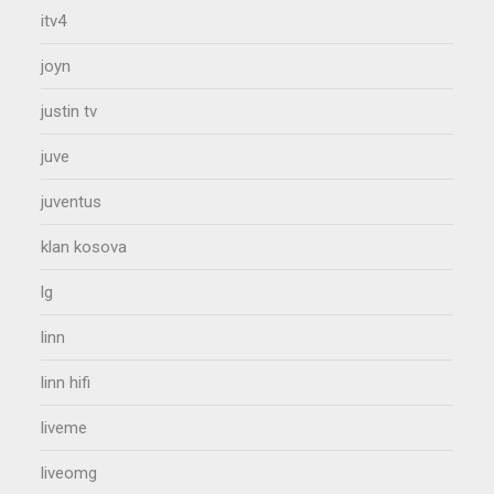
itv4
joyn
justin tv
juve
juventus
klan kosova
lg
linn
linn hifi
liveme
liveomg