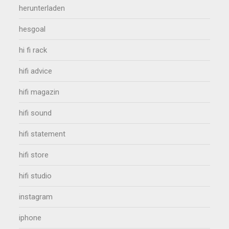
herunterladen
hesgoal
hi fi rack
hifi advice
hifi magazin
hifi sound
hifi statement
hifi store
hifi studio
instagram
iphone