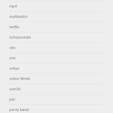
mp4
multitwitch
netflix
nsfwyoutube
obs
one
onkyo
online filmek
own3d
pdc
perviy kanal