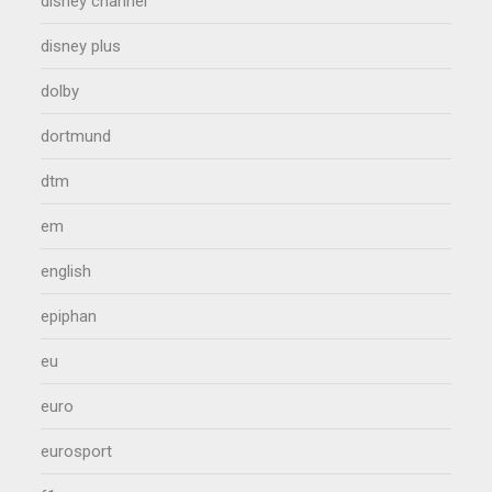
disney channel
disney plus
dolby
dortmund
dtm
em
english
epiphan
eu
euro
eurosport