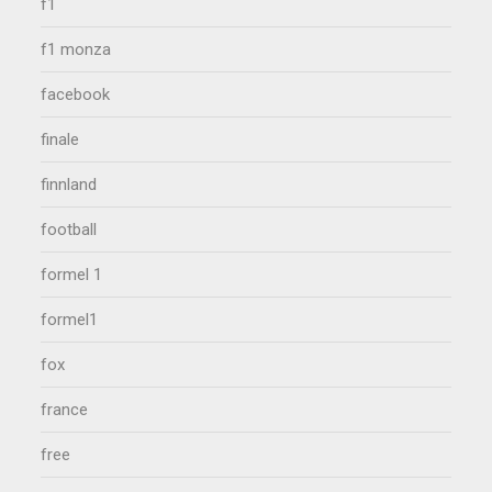
f1
f1 monza
facebook
finale
finnland
football
formel 1
formel1
fox
france
free