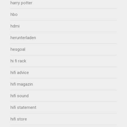
harry potter
hbo
hdmi
herunterladen
hesgoal
hi fi rack
hifi advice
hifi magazin
hifi sound
hifi statement
hifi store