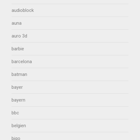
audioblock
auna
auro 3d
barbie
barcelona
batman
bayer
bayern
bbc
belgien
bigo