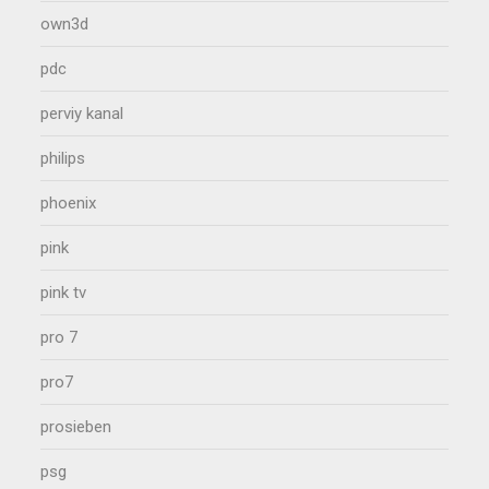
own3d
pdc
perviy kanal
philips
phoenix
pink
pink tv
pro 7
pro7
prosieben
psg