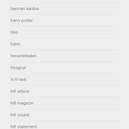
harman kardon
harry potter
hbo
hdmi
herunterladen
hesgoal
hi fi rack
hifi advice
hifi magazin
hifi sound
hifi statement