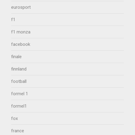
eurosport
f1
f1 monza
facebook
finale
finnland
football
formel 1
formel1
fox
france