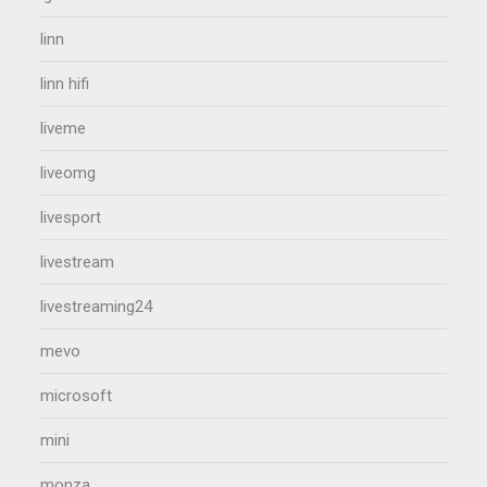
linn
linn hifi
liveme
liveomg
livesport
livestream
livestreaming24
mevo
microsoft
mini
monza