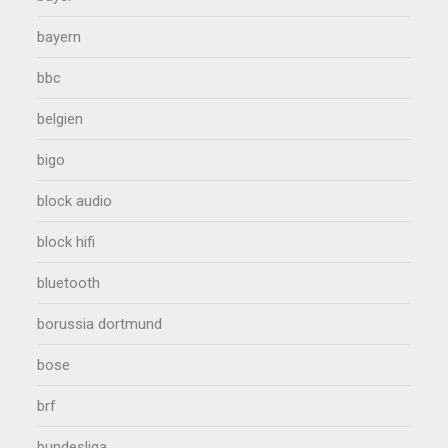
bayern
bbc
belgien
bigo
block audio
block hifi
bluetooth
borussia dortmund
bose
brf
bundesliga