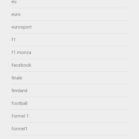
eu
euro
eurosport
f1
f1 monza
facebook
finale
finnland
football
formel 1
formel1