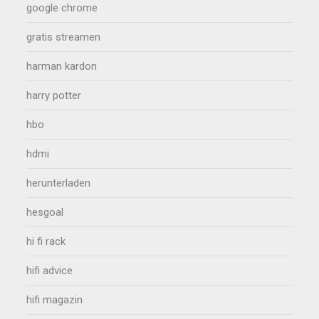
google chrome
gratis streamen
harman kardon
harry potter
hbo
hdmi
herunterladen
hesgoal
hi fi rack
hifi advice
hifi magazin