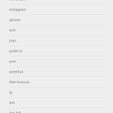
instagram
iphone
itv4
joyn
justin tv
juve
juventus
klan kosova
lg
linn
linn hifi