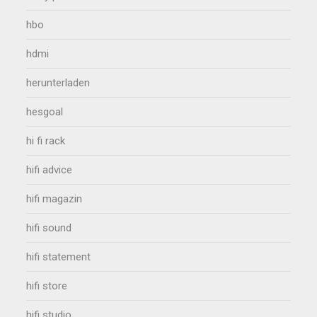
hbo
hdmi
herunterladen
hesgoal
hi fi rack
hifi advice
hifi magazin
hifi sound
hifi statement
hifi store
hifi studio