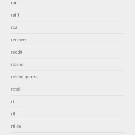
rai
rai 1
rca
receiver
reddit
roland
roland garros
rotel
rt
rtl
rtl de