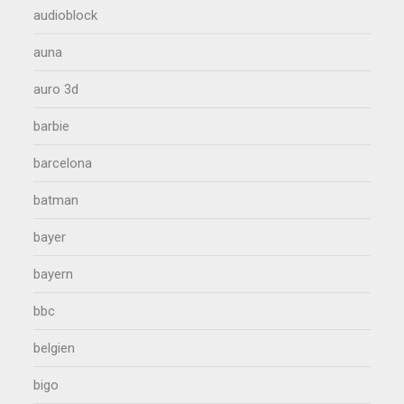
audioblock
auna
auro 3d
barbie
barcelona
batman
bayer
bayern
bbc
belgien
bigo