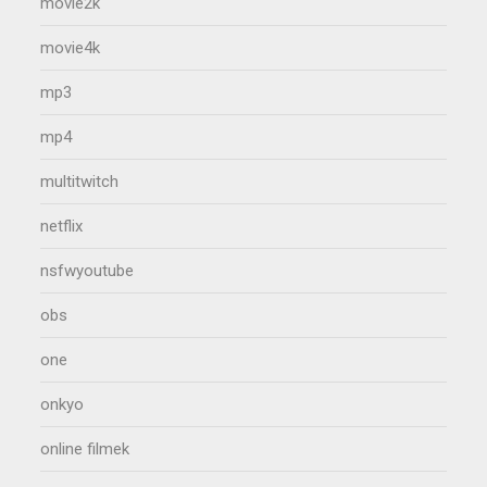
movie2k
movie4k
mp3
mp4
multitwitch
netflix
nsfwyoutube
obs
one
onkyo
online filmek