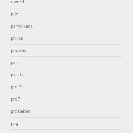
own3d
pdc
perviy kanal
philips
phoenix
pink
pink tv
pro 7
pro7
prosieben
psg